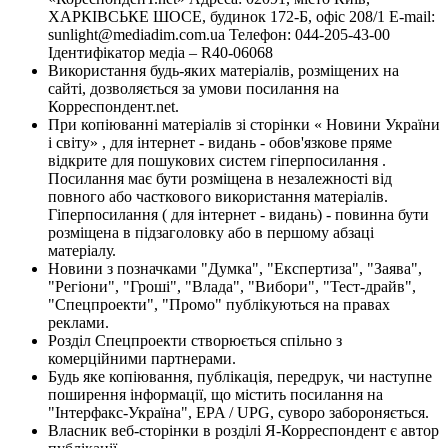
ХАРКІВСЬКЕ ШОСЕ, будинок 172-Б, офіс 208/1 E-mail:
sunlight@mediadim.com.ua
Телефон: 044-205-43-00
Ідентифікатор медіа – R40-06068
Використання будь-яких матеріалів, розміщених на
сайті, дозволяється за умови посилання на
Корреспондент.net.
При копіюванні матеріалів зі сторінки « Новини України
і світу» , для інтернет - видань - обов'язкове пряме
відкрите для пошукових систем гіперпосилання .
Посилання має бути розміщена в незалежності від
повного або часткового використання матеріалів.
Гіперпосилання ( для інтернет - видань) - повинна бути
розміщена в підзаголовку або в першому абзаці
матеріалу.
Новини з позначками "Думка", "Експертиза", "Заява",
"Регіони", "Гроші", "Влада", "Вибори", "Тест-драйв",
"Спецпроекти", "Промо" публікуються на правах
реклами.
Розділ Спецпроекти створюється спільно з
комерційними партнерами.
Будь яке копіювання, публікація, передрук, чи наступне
поширення інформації, що містить посилання на
"Інтерфакс-Україна", EPA / UPG, суворо забороняється.
Власник веб-сторінки в розділі Я-Корреспондент є автор