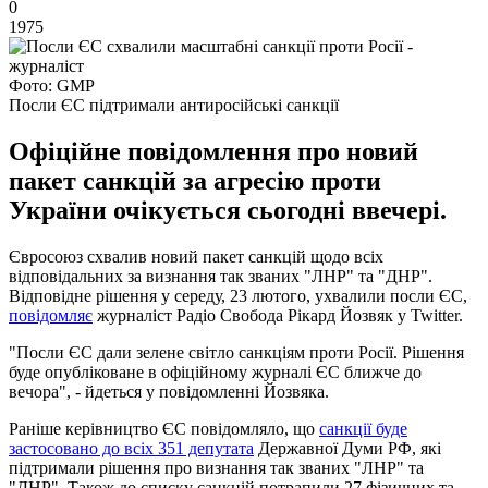
0
1975
Фото: GMP
Посли ЄС підтримали антиросійські санкції
Офіційне повідомлення про новий
пакет санкцій за агресію проти
України очікується сьогодні ввечері.
Євросоюз схвалив новий пакет санкцій щодо всіх
відповідальних за визнання так званих "ЛНР" та "ДНР".
Відповідне рішення у середу, 23 лютого, ухвалили посли ЄС,
повідомляє
журналіст Радіо Свобода Рікард Йозвяк у Twitter.
"Посли ЄС дали зелене світло санкціям проти Росії. Рішення
буде опубліковане в офіційному журналі ЄС ближче до
вечора", - йдеться у повідомленні Йозвяка.
Раніше керівництво ЄС повідомляло, що
санкції буде
застосовано до всіх 351 депутата
Державної Думи РФ, які
підтримали рішення про визнання так званих "ЛНР" та
"ДНР". Також до списку санкцій потрапили 27 фізичних та