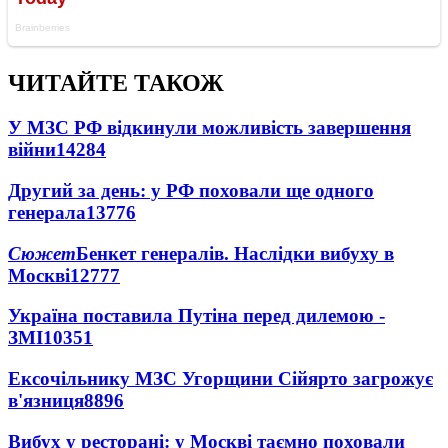
ЧИТАЙТЕ ТАКОЖ
У МЗС РФ відкинули можливість завершення
війни
14284
Другий за день: у РФ поховали ще одного
генерала
13776
Сюжет
Бенкет генералів. Наслідки вибуху в
Москві
12777
Україна поставила Путіна перед дилемою -
ЗМІ
10351
Ексочільнику МЗС Угорщини Сійярто загрожує
в'язниця
8896
Вибух у ресторані: у Москві таємно поховали