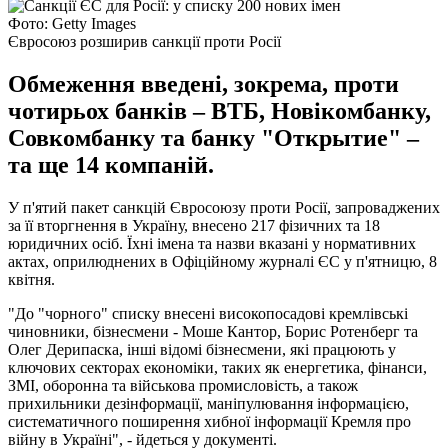
Фото: Getty Images
Євросоюз розширив санкції проти Росії
Обмеження введені, зокрема, проти
чотирьох банків – ВТБ, Новікомбанку,
Совкомбанку та банку "Открытие" –
та ще 14 компаній.
У п'ятий пакет санкцій Євросоюзу проти Росії, запроваджених
за її вторгнення в Україну, внесено 217 фізичних та 18
юридичних осіб. Їхні імена та назви вказані у нормативних
актах, оприлюднених в Офіційному журналі ЄС у п'ятницю, 8
квітня.
"До "чорного" списку внесені високопосадові кремлівські
чиновники, бізнесмени - Моше Кантор, Борис Ротенберг та
Олег Дерипаска, інші відомі бізнесмени, які працюють у
ключових секторах економіки, таких як енергетика, фінанси,
ЗМІ, оборонна та військова промисловість, а також
прихильники дезінформації, маніпулювання інформацією,
систематичного поширення хибної інформації Кремля про
війну в Україні", - йдеться у документі.