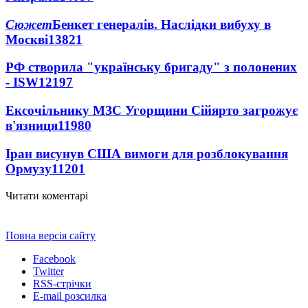
Сюжет
Бенкет генералів. Наслідки вибуху в
Москві
13821
РФ створила "українську бригаду" з полонених
- ISW
12197
Ексочільнику МЗС Угорщини Сійярто загрожує
в'язниця
11980
Іран висунув США вимоги для розблокування
Ормузу
11201
Читати коментарі
Повна версія сайту
Facebook
Twitter
RSS-стрічки
E-mail розсилка