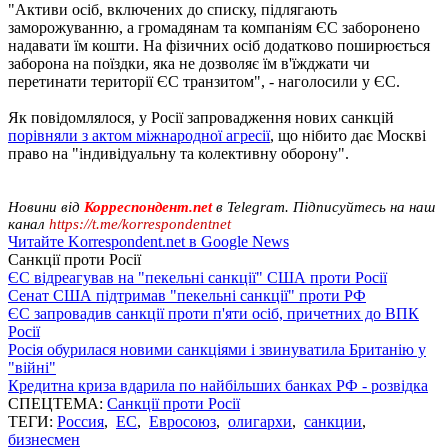
"Активи осіб, включених до списку, підлягають
заморожуванню, а громадянам та компаніям ЄС заборонено
надавати їм кошти. На фізичних осіб додатково поширюється
заборона на поїздки, яка не дозволяє їм в'їжджати чи
перетинати території ЄС транзитом", - наголосили у ЄС.
Як повідомлялося, у Росії запровадження нових санкцій
порівняли з актом міжнародної агресії
, що нібито дає Москві
право на "індивідуальну та колективну оборону".
Новини від
Корреспондент.net
в Telegram. Підписуйтесь на наш
канал
https://t.me/korrespondentnet
Читайте Korrespondent.net в Google News
Санкції проти Росії
ЄС відреагував на "пекельні санкції" США проти Росії
Сенат США підтримав "пекельні санкції" проти РФ
ЄС запровадив санкції проти п'яти осіб, причетних до ВПК
Росії
Росія обурилася новими санкціями і звинуватила Британію у
"війні"
Кредитна криза вдарила по найбільших банках РФ - розвідка
СПЕЦТЕМА:
Санкції проти Росії
ТЕГИ:
Россия
,
ЕС
,
Евросоюз
,
олигархи
,
санкции
,
бизнесмен