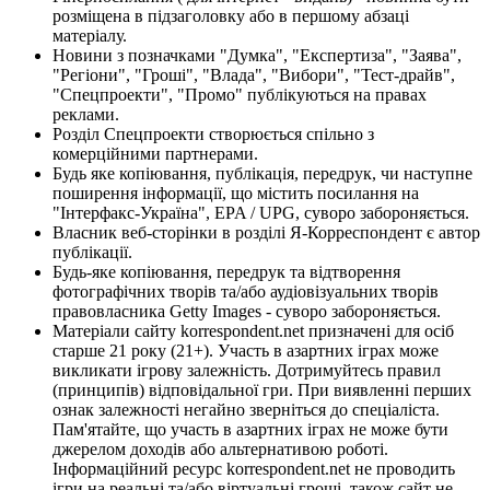
розміщена в підзаголовку або в першому абзаці
матеріалу.
Новини з позначками "Думка", "Експертиза", "Заява",
"Регіони", "Гроші", "Влада", "Вибори", "Тест-драйв",
"Спецпроекти", "Промо" публікуються на правах
реклами.
Розділ Спецпроекти створюється спільно з
комерційними партнерами.
Будь яке копіювання, публікація, передрук, чи наступне
поширення інформації, що містить посилання на
"Інтерфакс-Україна", EPA / UPG, суворо забороняється.
Власник веб-сторінки в розділі Я-Корреспондент є автор
публікації.
Будь-яке копіювання, передрук та відтворення
фотографічних творів та/або аудіовізуальних творів
правовласника Getty Images - суворо забороняється.
Матеріали сайту korrespondent.net призначені для осіб
старше 21 року (21+). Участь в азартних іграх може
викликати ігрову залежність. Дотримуйтесь правил
(принципів) відповідальної гри. При виявленні перших
ознак залежності негайно зверніться до спеціаліста.
Пам'ятайте, що участь в азартних іграх не може бути
джерелом доходів або альтернативою роботі.
Інформаційний ресурс korrespondent.net не проводить
ігри на реальні та/або віртуальні гроші, також сайт не