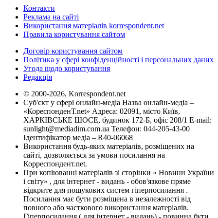
Контакти
Реклама на сайті
Використання матеріалів korrespondent.net
Правила користування сайтом
Договір користування сайтом
Політика у сфері конфіденційності і персональних даних
Угода щодо користування
Редакція
© 2000-2026, Korrespondent.net
Суб'єкт у сфері онлайн-медіа Назва онлайн-медіа –
«КореспонденТ.net» Адреса: 02091, місто Київ,
ХАРКІВСЬКЕ ШОСЕ, будинок 172-Б, офіс 208/1 E-mail:
sunlight@mediadim.com.ua
Телефон: 044-205-43-00
Ідентифікатор медіа – R40-06068
Використання будь-яких матеріалів, розміщених на
сайті, дозволяється за умови посилання на
Корреспондент.net.
При копіюванні матеріалів зі сторінки « Новини України
і світу» , для інтернет - видань - обов'язкове пряме
відкрите для пошукових систем гіперпосилання .
Посилання має бути розміщена в незалежності від
повного або часткового використання матеріалів.
Гіперпосилання ( для інтернет - видань) - повинна бути