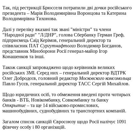
Так, під рестрикції Брюсселя потрапили дві дочки російського
президента – Марія Володимирівна Воронцова та Катерина
Володимирівна Тихонова.
Далі у переліку вказані так звані "міністри" та члени
"Народної ради" "Л/ДНР", голова Сбербанку Герман Греф,
підприємець Саїд Керімов, генеральний директор та
співвласник ПАТ
Сургутнафтогаз
Володимир Богданов,
представник Міноборони Росії генерал-майор Ігор
Конашенков та інші.
Також санкції запроваджено щодо керівників великих
російських ЗМІ. Серед них – генеральний директор ВДТРК
Олег Добродєєв, головний редактор
Московского комсомольца
Павло Гусєв, генеральний директор ТАСС Сергій Михайлов.
Щодо юридичних осіб, то обмеження введені проти чотирьох
банків - ВТБ, Новікомбанку, Совкомбанку та банку
Открытие
– та ще 14 військово-промислових,
машинобудівних, суднобудівних та транспортних компаній.
Загалом список санкцій Євросоюзу щодо Росії налічує 1091
фізичну особу і 80 організацій.