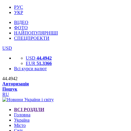
РУС
УКР
ВІДЕО
ФОТО
НАЙПОПУЛЯРНІШІ
СПЕЦПРОЕКТИ
USD
USD
44.4942
EUR
51.3366
Всі курси валют
44.4942
Авторизація
Пошук
RU
ВСІ РОЗДІЛИ
Головна
Україна
Місто
Світ