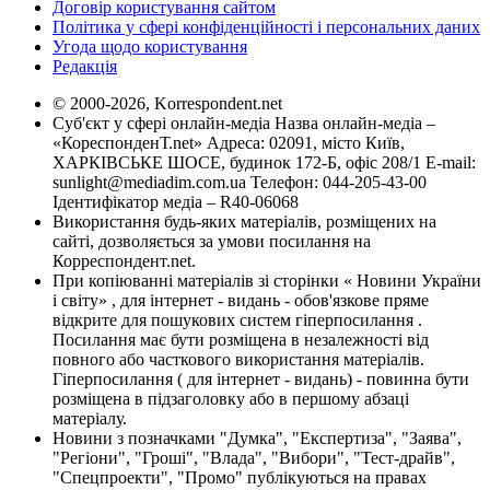
Договір користування сайтом
Політика у сфері конфіденційності і персональних даних
Угода щодо користування
Редакція
© 2000-2026, Korrespondent.net
Суб'єкт у сфері онлайн-медіа Назва онлайн-медіа –
«КореспонденТ.net» Адреса: 02091, місто Київ,
ХАРКІВСЬКЕ ШОСЕ, будинок 172-Б, офіс 208/1 E-mail:
sunlight@mediadim.com.ua
Телефон: 044-205-43-00
Ідентифікатор медіа – R40-06068
Використання будь-яких матеріалів, розміщених на
сайті, дозволяється за умови посилання на
Корреспондент.net.
При копіюванні матеріалів зі сторінки « Новини України
і світу» , для інтернет - видань - обов'язкове пряме
відкрите для пошукових систем гіперпосилання .
Посилання має бути розміщена в незалежності від
повного або часткового використання матеріалів.
Гіперпосилання ( для інтернет - видань) - повинна бути
розміщена в підзаголовку або в першому абзаці
матеріалу.
Новини з позначками "Думка", "Експертиза", "Заява",
"Регіони", "Гроші", "Влада", "Вибори", "Тест-драйв",
"Спецпроекти", "Промо" публікуються на правах