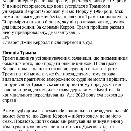
Керрол вперше розповіла про те, що сталося влітку 2019 року.
У її книзі говорилося, що вона зустрілася з Трампом в
універмазі Bergdorf Goodman у Нью-Йорку у 1996 році. Між
ними почалася дружня бесіда, після чого Трамп запропонував
їй приміряти нижню білизну, яку він розглядав як подарунок
для іншої жінки. За словами Керрол, Трамп пройшов разом з
нею у примірювальну, де зґвалтував її.
EPA
Елізабет Джин Керролл після перемоги в суді
Позиція Трампа
Трамп відкинув усі звинувачення, заявивши, що письменниця
обмовила його, щоб продати більше книжок. Після цього
Керрол подала на нього позов до суду про наклеп. Проте
Трамп на той момент уже був президентом, тому справа
виявилася практично замороженою: судді не могли вирішити,
чи були слова Трампа сказані в приватному порядку, чи він
говорив президентом, адже глава держави має імунітет від
кримінального переслідування. Але 2023 року суд взявся до
справи.
Вже в суді одним із аргументів колишнього президента на свій
захист було те, що Джин Керрол – нібито зовсім не на його
смак. Показово, що так само він реагував на звинувачення у
зґвалтуванні, які висували проти нього Джесіка Лідс та