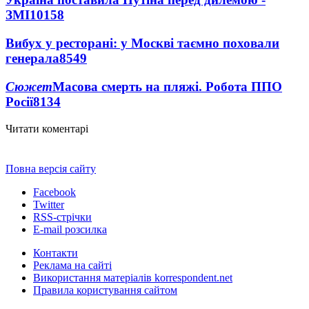
ЗМІ
10158
Вибух у ресторані: у Москві таємно поховали
генерала
8549
Сюжет
Масова смерть на пляжі. Робота ППО
Росії
8134
Читати коментарі
Повна версія сайту
Facebook
Twitter
RSS-стрічки
E-mail розсилка
Контакти
Реклама на сайті
Використання матеріалів korrespondent.net
Правила користування сайтом