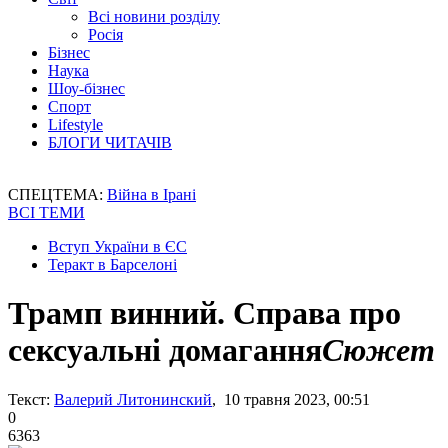
Всі новини розділу
Росія
Бізнес
Наука
Шоу-бізнес
Спорт
Lifestyle
БЛОГИ ЧИТАЧІВ
СПЕЦТЕМА:
Війна в Ірані
ВСІ ТЕМИ
Вступ України в ЄС
Теракт в Барселоні
Трамп винний. Справа про
сексуальні домагання
Сюжет
Текст:
Валерий Литонинский
, 10 травня 2023, 00:51
0
6363