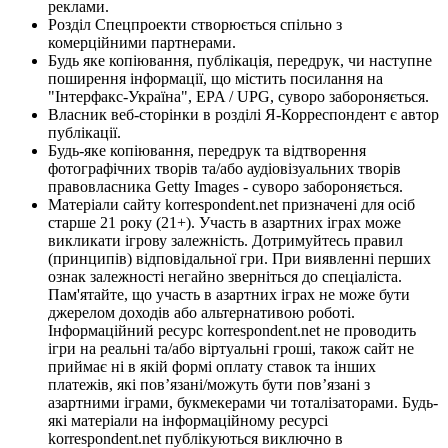
реклами.
Розділ Спецпроекти створюється спільно з
комерційними партнерами.
Будь яке копіювання, публікація, передрук, чи наступне
поширення інформації, що містить посилання на
"Інтерфакс-Україна", EPA / UPG, суворо забороняється.
Власник веб-сторінки в розділі Я-Корреспондент є автор
публікації.
Будь-яке копіювання, передрук та відтворення
фотографічних творів та/або аудіовізуальних творів
правовласника Getty Images - суворо забороняється.
Матеріали сайту korrespondent.net призначені для осіб
старше 21 року (21+). Участь в азартних іграх може
викликати ігрову залежність. Дотримуйтесь правил
(принципів) відповідальної гри. При виявленні перших
ознак залежності негайно зверніться до спеціаліста.
Пам'ятайте, що участь в азартних іграх не може бути
джерелом доходів або альтернативою роботі.
Інформаційний ресурс korrespondent.net не проводить
ігри на реальні та/або віртуальні гроші, також сайт не
приймає ні в якій формі оплату ставок та інших
платежів, які пов’язані/можуть бути пов’язані з
азартними іграми, букмекерами чи тоталізаторами. Будь-
які матеріали на інформаційному ресурсі
korrespondent.net публікуються виключно в