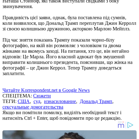
Наташа Стойноф, які також виступали свідками з боку
звинувачення.
Правдивість цієї заяви, однак, була поставлена під сумнів,
коли виявилося, що Дональд Трамп переплутав Джин Керролл
зі своєю колишньою дружиною, акторкою Марлою Мейплз.
Під час зняття показань Трампу показали чорно-білу
фотографію, на якій він розмовляє з чоловіком та двома
жінками на якомусь заході. На питання, хто це, він негайно
відповів: Це Марла. Його власний адвокат був змушений
виправити колишнього президента, пояснивши, що жінка на
фотографії – це Джин Керрол. Тепер Трампу доведеться
заплатити.
Читайте Korrespondent.net в Google News
СПЕЦТЕМА:
Сюжети
ТЕГИ:
США
,
суд
,
изнасилование
,
Дональд Трамп
,
сексуальные домогательства
Якщо ви помітили помилку, виділіть необхідний текст і
натисніть Ctrl + Enter, щоб повідомити про це редакцію.