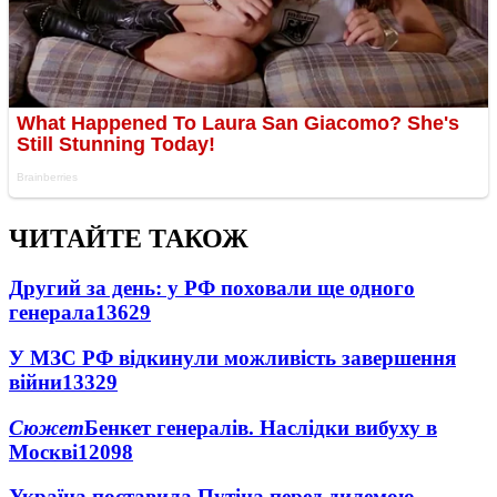
ЧИТАЙТЕ ТАКОЖ
Другий за день: у РФ поховали ще одного
генерала
13629
У МЗС РФ відкинули можливість завершення
війни
13329
Сюжет
Бенкет генералів. Наслідки вибуху в
Москві
12098
Україна поставила Путіна перед дилемою -