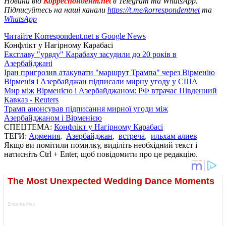
Новини від
Корреспондент.net
в Telegram та WhatsApp.
Підписуйтесь на наші канали
https://t.me/korrespondentnet
та
WhatsApp
Читайте Korrespondent.net в Google News
Конфлікт у Нагірному Карабасі
Ексглаву "уряду" Карабаху засудили до 20 років в
Азербайджані
Іран пригрозив атакувати "маршрут Трампа" через Вірменію
Вірменія і Азербайджан підписали мирну угоду у США
Мир між Вірменією і Азербайджаном: РФ втрачає Південний
Кавказ - Reuters
Трамп анонсував підписання мирної угоди між
Азербайджаном і Вірменією
СПЕЦТЕМА:
Конфлікт у Нагірному Карабасі
ТЕГИ:
Армения
,
Азербайджан
,
встреча
,
ильхам алиев
Якщо ви помітили помилку, виділіть необхідний текст і
натисніть Ctrl + Enter, щоб повідомити про це редакцію.