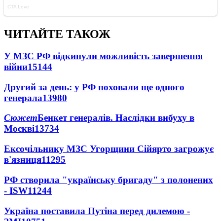
ЧИТАЙТЕ ТАКОЖ
У МЗС РФ відкинули можливість завершення
війни
15144
Другий за день: у РФ поховали ще одного
генерала
13980
Сюжет
Бенкет генералів. Наслідки вибуху в
Москві
13734
Ексочільнику МЗС Угорщини Сійярто загрожує
в'язниця
11295
РФ створила "українську бригаду" з полонених
- ISW
11244
Україна поставила Путіна перед дилемою -