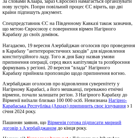
За словами Клаара, зараз Євросоюз намагається організувати
нову зустріч. Попри повільний процес ЄС вірить, що дві
країни підпишуть документ.
Спецпредставник ЄС на Південному Кавказі також зазначив,
що метою Євросоюзу є повернення вірмен Нагірного
Карабаху до своїх домівок.
Нагадаємо, 19 вересня Азербайджан оголосив про проведення
в Карабаху "антитерористичних заходів" для відновлення
конституційного ладу. Того ж дня Баку назвав умови
припинення операції, серед яких капітуляція та роззброєння
формувань у регіоні. 20 вересня "влада" Нагірного
Карабаху прийняла пропозицію щодо припинення вогню.
Азербайджан оголосив про відновлення суверенітету у
Нагірному Карабасі, а його мешканці, переважно етнічні
вірмени, почали залишати регіон. З Нагірного Карабаху до
Вірменії виїхали близько 100 000 осіб. Невизнана
Нагірно-
Карабаська Республіка (Арцах) припинить своє існування
з 1
січня 2024 року.
Пашинян заявив, що
Вірменія готова підписати мирний
договір з Азербайджаном
до кінця року.