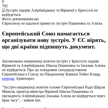
0
792
Фото: primeminister.am
Євросоюзу не вдалося провести зустріч Пашиняна та Алієва
Європейський Союз намагається
організувати нову зустріч. У ЄС вірять,
що дві країни підпишуть документ.
Запланована наприкінці жовтня зустріч у Брюсселі лідерів
Вірменії та Азербайджану Нікола Пашиняна та Ільхама Алієва
не відбудеться. Про це повідомив спецпредставник
Європейського Союзу на Південному Кавказі Тойво Клаар,
передає
Арменпрес.
"Зустріч наприкінці жовтня голови Європейської Ради Шарля
Мішеля, прем'єр-міністра Вірменії Нікола Пашиняна та
президента Азербайджану Ільхама Алієва не відбудеться через
брак часу", - заявив він.