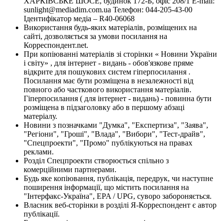
ХАРКІВСЬКЕ ШОСЕ, будинок 172-Б, офіс 208/1 E-mail:
sunlight@mediadim.com.ua
Телефон: 044-205-43-00
Ідентифікатор медіа – R40-06068
Використання будь-яких матеріалів, розміщених на
сайті, дозволяється за умови посилання на
Корреспондент.net.
При копіюванні матеріалів зі сторінки « Новини України
і світу» , для інтернет - видань - обов'язкове пряме
відкрите для пошукових систем гіперпосилання .
Посилання має бути розміщена в незалежності від
повного або часткового використання матеріалів.
Гіперпосилання ( для інтернет - видань) - повинна бути
розміщена в підзаголовку або в першому абзаці
матеріалу.
Новини з позначками "Думка", "Експертиза", "Заява",
"Регіони", "Гроші", "Влада", "Вибори", "Тест-драйв",
"Спецпроекти", "Промо" публікуються на правах
реклами.
Розділ Спецпроекти створюється спільно з
комерційними партнерами.
Будь яке копіювання, публікація, передрук, чи наступне
поширення інформації, що містить посилання на
"Інтерфакс-Україна", EPA / UPG, суворо забороняється.
Власник веб-сторінки в розділі Я-Корреспондент є автор
публікації.