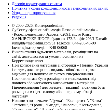
Договір користування сайтом
Політика у сфері конфіденційності і персональних даних
Угода щодо користування
Редакція
© 2000-2026, Korrespondent.net
Суб'єкт у сфері онлайн-медіа Назва онлайн-медіа –
«КореспонденТ.net» Адреса: 02091, місто Київ,
ХАРКІВСЬКЕ ШОСЕ, будинок 172-Б, офіс 208/1 E-mail:
sunlight@mediadim.com.ua
Телефон: 044-205-43-00
Ідентифікатор медіа – R40-06068
Використання будь-яких матеріалів, розміщених на
сайті, дозволяється за умови посилання на
Корреспондент.net.
При копіюванні матеріалів зі сторінки « Новини України
і світу» , для інтернет - видань - обов'язкове пряме
відкрите для пошукових систем гіперпосилання .
Посилання має бути розміщена в незалежності від
повного або часткового використання матеріалів.
Гіперпосилання ( для інтернет - видань) - повинна бути
розміщена в підзаголовку або в першому абзаці
матеріалу.
Новини з позначками "Думка", "Експертиза", "Заява",
"Регіони", "Гроші", "Влада", "Вибори", "Тест-драйв",
"Спецпроекти", "Промо" публікуються на правах