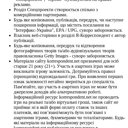
реклами.
Розділ Спецпроекти створюється спільно з
комерційними партнерами.
Будь яке копіювання, публікація, передрук, чи наступне
поширення інформації, що містить посилання на
"Інтерфакс-Україна", EPA / UPG, суворо забороняється.
Власник веб-сторінки в розділі Я-Корреспондент є автор
публікації.
Будь-яке копіювання, передрук та відтворення
фотографічних творів та/або аудіовізуальних творів
правовласника Getty Images - суворо забороняється.
Матеріали сайту korrespondent.net призначені для осіб
старше 21 року (21+). Участь в азартних іграх може
викликати ігрову залежність. Дотримуйтесь правил
(принципів) відповідальної гри. При виявленні перших
ознак залежності негайно зверніться до спеціаліста.
Пам'ятайте, що участь в азартних іграх не може бути
джерелом доходів або альтернативою роботі.
Інформаційний ресурс korrespondent.net не проводить
ігри на реальні та/або віртуальні гроші, також сайт не
приймає ні в якій формі оплату ставок та інших
платежів, які пов’язані/можуть бути пов’язані з
азартними іграми, букмекерами чи тоталізаторами. Будь-
які матеріали на інформаційному ресурсі
korrespondent.net публікуються виключно в