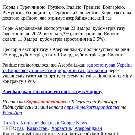
Поряд з Туреччиною, Грузією, Італією, Грецією, Болгарією,
Румунією, Угорщиною, Сербією та Словенією, Хорватія стала
десятою країною, яка отримує азербайджанський газ.
Торік Азербайджан експортував 23,8 млрд. кубометрів газу
(зростання до 2022 року на 5,3%), постачання до Європи
склали 11,8 млрд. кубометрів (зростання на 3,5%).
Цьогоріч експорт газу з Азербайджану прогнозується на рівні
25 млрд кубометрів, з них 13 млрд кубометрів - до Європи.
Раніше повідомлялося, що Азербайджан
запропонував Україні
та Євросоюзу постачати природний газ до Європи
через
українську газотранспортну систему на тлі закінчення терміну
контракту з РФ.
Азербайджан збільшив експорт газу в Європу
Новини від
Корреспондент.net
в Telegram та WhatsApp.
Підписуйтесь на наші канали
https://t.me/korrespondentnet
та
WhatsApp
Читайте Korrespondent.net в Google News
ТЕГИ:
газ
,
Казахстан
,
Хорватия
,
Азербайджан
Якщо ви помітили помилку, виділіть необхідний текст і