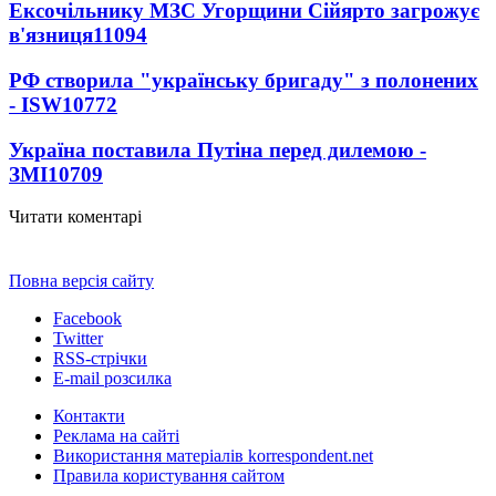
Ексочільнику МЗС Угорщини Сійярто загрожує
в'язниця
11094
РФ створила "українську бригаду" з полонених
- ISW
10772
Україна поставила Путіна перед дилемою -
ЗМІ
10709
Читати коментарі
Повна версія сайту
Facebook
Twitter
RSS-стрічки
E-mail розсилка
Контакти
Реклама на сайті
Використання матеріалів korrespondent.net
Правила користування сайтом