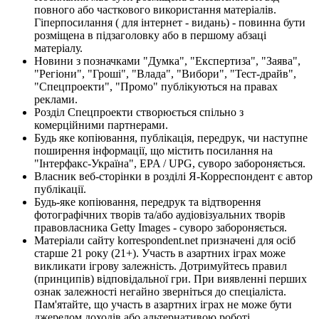
повного або часткового використання матеріалів.
Гіперпосилання ( для інтернет - видань) - повинна бути
розміщена в підзаголовку або в першому абзаці
матеріалу.
Новини з позначками "Думка", "Експертиза", "Заява",
"Регіони", "Гроші", "Влада", "Вибори", "Тест-драйв",
"Спецпроекти", "Промо" публікуються на правах
реклами.
Розділ Спецпроекти створюється спільно з
комерційними партнерами.
Будь яке копіювання, публікація, передрук, чи наступне
поширення інформації, що містить посилання на
"Інтерфакс-Україна", EPA / UPG, суворо забороняється.
Власник веб-сторінки в розділі Я-Корреспондент є автор
публікації.
Будь-яке копіювання, передрук та відтворення
фотографічних творів та/або аудіовізуальних творів
правовласника Getty Images - суворо забороняється.
Матеріали сайту korrespondent.net призначені для осіб
старше 21 року (21+). Участь в азартних іграх може
викликати ігрову залежність. Дотримуйтесь правил
(принципів) відповідальної гри. При виявленні перших
ознак залежності негайно зверніться до спеціаліста.
Пам'ятайте, що участь в азартних іграх не може бути
джерелом доходів або альтернативою роботі.