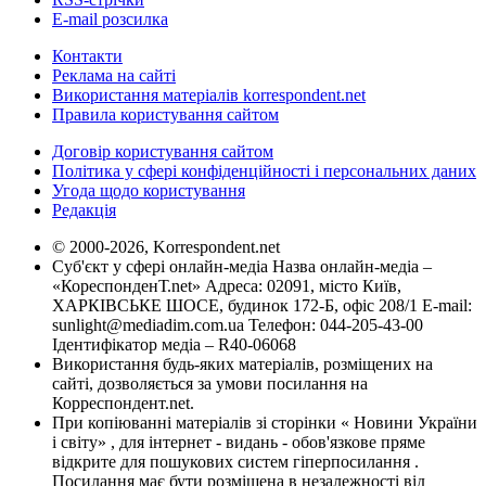
E-mail розсилка
Контакти
Реклама на сайті
Використання матеріалів korrespondent.net
Правила користування сайтом
Договір користування сайтом
Політика у сфері конфіденційності і персональних даних
Угода щодо користування
Редакція
© 2000-2026, Korrespondent.net
Суб'єкт у сфері онлайн-медіа Назва онлайн-медіа –
«КореспонденТ.net» Адреса: 02091, місто Київ,
ХАРКІВСЬКЕ ШОСЕ, будинок 172-Б, офіс 208/1 E-mail:
sunlight@mediadim.com.ua
Телефон: 044-205-43-00
Ідентифікатор медіа – R40-06068
Використання будь-яких матеріалів, розміщених на
сайті, дозволяється за умови посилання на
Корреспондент.net.
При копіюванні матеріалів зі сторінки « Новини України
і світу» , для інтернет - видань - обов'язкове пряме
відкрите для пошукових систем гіперпосилання .
Посилання має бути розміщена в незалежності від