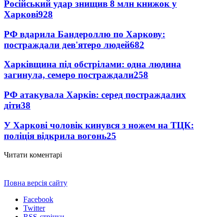
Російський удар знищив 8 млн книжок у
Харкові
928
РФ вдарила Бандероллю по Харкову:
постраждали дев'ятеро людей
682
Харківщина під обстрілами: одна людина
загинула, семеро постраждали
258
РФ атакувала Харків: серед постраждалих
діти
38
У Харкові чоловік кинувся з ножем на ТЦК:
поліція відкрила вогонь
25
Читати коментарі
Повна версія сайту
Facebook
Twitter
RSS-стрічки