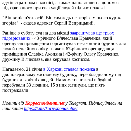
адміністратором в хоспісі, а також наполягали на допомозі
підозрюваного при евакуації людей під час пожежі.
"Він виніс п'ять осіб. Він сам ледь не згорів. У нього куртка
згоріла", - сказав адвокат Сергій Веприцький.
Раніше в суботу суд на два місяці
заарештував ще трьох
підозрюваних
- 43-річного В'ячеслава Кравченка, який
орендував приміщення і організував незаконний будинок для
людей пенсійного віку, а також 67-річного орендодавця
приміщення Славіка Акопяна і 42-річну Ольгу Кравченко,
дружину В'ячеслава, яка керувала хоспісом.
Нагадаємо, 21 січня
в Харкові сталася пожежа
в
двоповерховому житловому будинку, переобладнаному під
будинок для літніх людей. На момент пожежі в будівлі
перебували 33 людини, 15 з них загинули, ще п'ять
постраждали.
Новини від
Корреспондент.net
у Telegram. Підписуйтесь на
наш канал
https://t.me/korrespondentnet