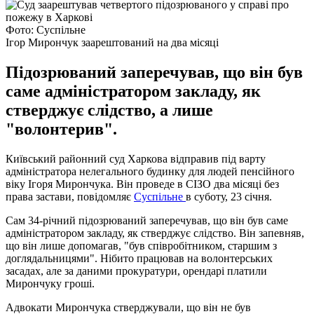
Фото: Суспільне
Ігор Мирончук заарештований на два місяці
Підозрюваний заперечував, що він був
саме адміністратором закладу, як
стверджує слідство, а лише
"волонтерив".
Київський районний суд Харкова відправив під варту
адміністратора нелегального будинку для людей пенсійного
віку Ігоря Мирончука. Він проведе в СІЗО два місяці без
права застави, повідомляє
Суспільне
в суботу, 23 січня.
Сам 34-річний підозрюваний заперечував, що він був саме
адміністратором закладу, як стверджує слідство. Він запевняв,
що він лише допомагав, "був співробітником, старшим з
доглядальницями". Нібито працював на волонтерських
засадах, але за даними прокуратури, орендарі платили
Мирончуку гроші.
Адвокати Мирончука стверджували, що він не був