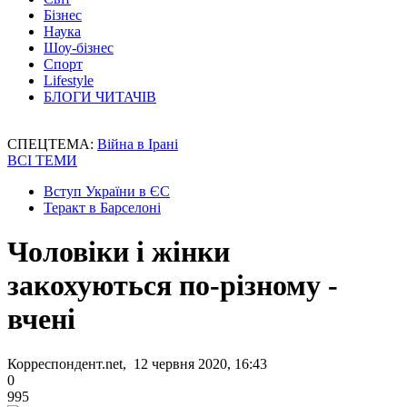
Бізнес
Наука
Шоу-бізнес
Спорт
Lifestyle
БЛОГИ ЧИТАЧІВ
СПЕЦТЕМА:
Війна в Ірані
ВСІ ТЕМИ
Вступ України в ЄС
Теракт в Барселоні
Чоловіки і жінки
закохуються по-різному -
вчені
Корреспондент.net, 12 червня 2020, 16:43
0
995