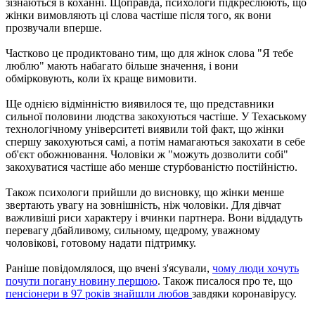
зізнаються в коханні. Щоправда, психологи підкреслюють, що
жінки вимовляють ці слова частіше після того, як вони
прозвучали вперше.
Частково це продиктовано тим, що для жінок слова "Я тебе
люблю" мають набагато більше значення, і вони
обмірковують, коли їх краще вимовити.
Ще однією відмінністю виявилося те, що представники
сильної половини людства закохуються частіше. У Техаському
технологічному університеті виявили той факт, що жінки
спершу закохуються самі, а потім намагаються закохати в себе
об'єкт обожнювання. Чоловіки ж "можуть дозволити собі"
закохуватися частіше або менше стурбованістю постійністю.
Також психологи прийшли до висновку, що жінки менше
звертають увагу на зовнішність, ніж чоловіки. Для дівчат
важливіші риси характеру і вчинки партнера. Вони віддадуть
перевагу дбайливому, сильному, щедрому, уважному
чоловікові, готовому надати підтримку.
Раніше повідомлялося, що вчені з'ясували,
чому люди хочуть
почути погану новину першою
. Також писалося про те, що
пенсіонери в 97 років знайшли любов
завдяки коронавірусу.