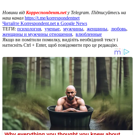
Новини від
Корреспондент.net
у Telegram. Підписуйтесь на
наш канал
https://t.me/korrespondentnet
Читайте Korrespondent.net в Google News
ТЕГИ:
психология
,
ученые
,
мужчины
,
женщины
,
любовь
,
женщины и мужчины отношения
,
влюбленные
Якщо ви помітили помилку, виділіть необхідний текст і
натисніть Ctrl + Enter, щоб повідомити про це редакцію.