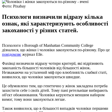
Фото: Pixabay
Психологи визначили відразу кілька
ознак, які характеризують особливості
закоханості у різних статей.
Психологи з Borough of Manhattan Community College
дізналися, що жінки і чоловіки закохуються по-різному. Про це
повідомляє
журнал Elle.
Фахівці визначили відразу чотири критерії, які відрізняють
закоханість більшості чоловіків від більшості жінок.
Незважаючи на усталений міф про влюбливість слабкої статі,
виявилося, що чоловіки закохуються швидше.
Це обумовлено тим, що генетично у жінок закладена потреба
захистити себе і своїх дітей. Тому пані ретельніше вибирають
об'єкт обожнювання. Чоловіки керуються меншим набором
вимог, тому вони закохуються легше.
Також виявилося, що в більшості випадків чоловіки першими