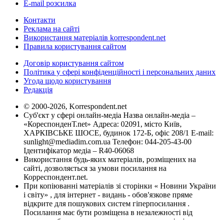
E-mail розсилка
Контакти
Реклама на сайті
Використання матеріалів korrespondent.net
Правила користування сайтом
Договір користування сайтом
Політика у сфері конфіденційності і персональних даних
Угода щодо користування
Редакція
© 2000-2026, Korrespondent.net
Суб'єкт у сфері онлайн-медіа Назва онлайн-медіа –
«КореспонденТ.net» Адреса: 02091, місто Київ,
ХАРКІВСЬКЕ ШОСЕ, будинок 172-Б, офіс 208/1 E-mail:
sunlight@mediadim.com.ua
Телефон: 044-205-43-00
Ідентифікатор медіа – R40-06068
Використання будь-яких матеріалів, розміщених на
сайті, дозволяється за умови посилання на
Корреспондент.net.
При копіюванні матеріалів зі сторінки « Новини України
і світу» , для інтернет - видань - обов'язкове пряме
відкрите для пошукових систем гіперпосилання .
Посилання має бути розміщена в незалежності від