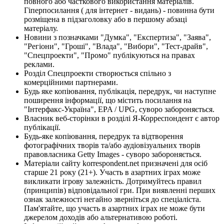
повного або часткового використання матеріалів.
Гіперпосилання ( для інтернет - видань) - повинна бути
розміщена в підзаголовку або в першому абзаці
матеріалу.
Новини з позначками "Думка", "Експертиза", "Заява",
"Регіони", "Гроші", "Влада", "Вибори", "Тест-драйв",
"Спецпроекти", "Промо" публікуються на правах
реклами.
Розділ Спецпроекти створюється спільно з
комерційними партнерами.
Будь яке копіювання, публікація, передрук, чи наступне
поширення інформації, що містить посилання на
"Інтерфакс-Україна", EPA / UPG, суворо забороняється.
Власник веб-сторінки в розділі Я-Корреспондент є автор
публікації.
Будь-яке копіювання, передрук та відтворення
фотографічних творів та/або аудіовізуальних творів
правовласника Getty Images - суворо забороняється.
Матеріали сайту korrespondent.net призначені для осіб
старше 21 року (21+). Участь в азартних іграх може
викликати ігрову залежність. Дотримуйтесь правил
(принципів) відповідальної гри. При виявленні перших
ознак залежності негайно зверніться до спеціаліста.
Пам'ятайте, що участь в азартних іграх не може бути
джерелом доходів або альтернативою роботі.