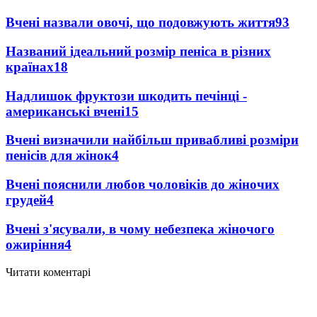
Вчені назвали овочі, що подовжують життя
93
Названий ідеальний розмір пеніса в різних
країнах
18
Надлишок фруктози шкодить печінці -
американські вчені
15
Вчені визначили найбільш привабливі розміри
пенісів для жінок
4
Вчені пояснили любов чоловіків до жіночих
грудей
4
Вчені з'ясували, в чому небезпека жіночого
ожиріння
4
Читати коментарі