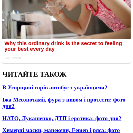
ЧИТАЙТЕ ТАКОЖ
В Угорщині горів автобус з українцями
2
Їжа Месопотамії, фура з пивом і протести: фото
дня
2
НАТО, Лукашенко, ДТП і еротика: фото дня
2
Химерні маски, манекени, Femen і ряса: фото