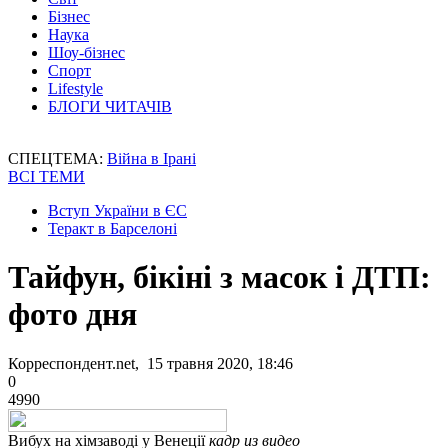
Бізнес
Наука
Шоу-бізнес
Спорт
Lifestyle
БЛОГИ ЧИТАЧІВ
СПЕЦТЕМА:
Війна в Ірані
ВСІ ТЕМИ
Вступ України в ЄС
Теракт в Барселоні
Тайфун, бікіні з масок і ДТП:
фото дня
Корреспондент.net, 15 травня 2020, 18:46
0
4990
Вибух на хімзаводі у Венеції
кадр из видео