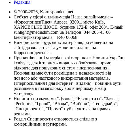
Редакція
© 2000-2026, Korrespondent.net
Суб'єкт у сфері онлайн-медіа Назва онлайн-медіа –
«КореспонденТ.net» Адреса: 02091, місто Київ,
ХАРКІВСЬКЕ ШОСЕ, будинок 172-Б, офіс 208/1 E-mail:
sunlight@mediadim.com.ua
Телефон: 044-205-43-00
Ідентифікатор медіа – R40-06068
Використання будь-яких матеріалів, розміщених на
сайті, дозволяється за умови посилання на
Корреспондент.net.
При копіюванні матеріалів зі сторінки « Новини України
і світу» , для інтернет - видань - обов'язкове пряме
відкрите для пошукових систем гіперпосилання .
Посилання має бути розміщена в незалежності від
повного або часткового використання матеріалів.
Гіперпосилання ( для інтернет - видань) - повинна бути
розміщена в підзаголовку або в першому абзаці
матеріалу.
Новини з позначками "Думка", "Експертиза", "Заява",
"Регіони", "Гроші", "Влада", "Вибори", "Тест-драйв",
"Спецпроекти", "Промо" публікуються на правах
реклами.
Розділ Спецпроекти створюється спільно з
комерційними партнерами.