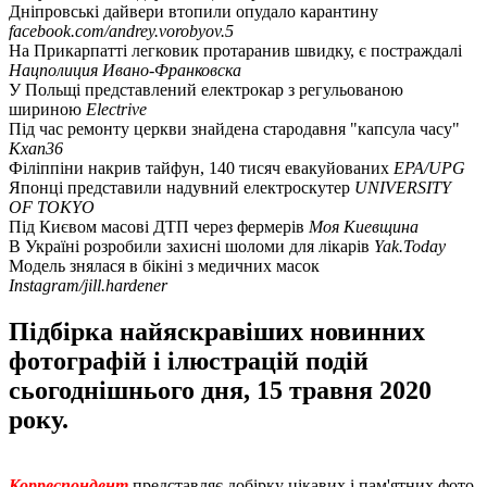
Дніпровські дайвери втопили опудало карантину
facebook.com/andrey.vorobyov.5
На Прикарпатті легковик протаранив швидку, є постраждалі
Нацполиция Ивано-Франковска
У Польщі представлений електрокар з регульованою
шириною
Electrive
Під час ремонту церкви знайдена стародавня "капсула часу"
Kxan36
Філіппіни накрив тайфун, 140 тисяч евакуйованих
EPA/UPG
Японці представили надувний електроскутер
UNIVERSITY
OF TOKYO
Під Києвом масові ДТП через фермерів
Моя Киевщина
В Україні розробили захисні шоломи для лікарів
Yak.Today
Модель знялася в бікіні з медичних масок
Instagram/jill.hardener
Підбірка найяскравіших новинних
фотографій і ілюстрацій подій
сьогоднішнього дня, 15 травня 2020
року.
Корреспондент
представляє добірку цікавих і пам'ятних фото