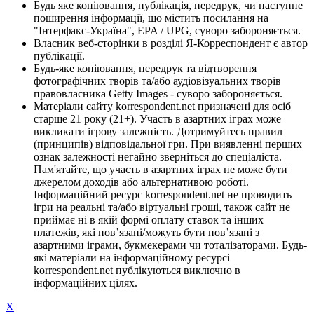
Будь яке копіювання, публікація, передрук, чи наступне
поширення інформації, що містить посилання на
"Інтерфакс-Україна", EPA / UPG, суворо забороняється.
Власник веб-сторінки в розділі Я-Корреспондент є автор
публікації.
Будь-яке копіювання, передрук та відтворення
фотографічних творів та/або аудіовізуальних творів
правовласника Getty Images - суворо забороняється.
Матеріали сайту korrespondent.net призначені для осіб
старше 21 року (21+). Участь в азартних іграх може
викликати ігрову залежність. Дотримуйтесь правил
(принципів) відповідальної гри. При виявленні перших
ознак залежності негайно зверніться до спеціаліста.
Пам'ятайте, що участь в азартних іграх не може бути
джерелом доходів або альтернативою роботі.
Інформаційний ресурс korrespondent.net не проводить
ігри на реальні та/або віртуальні гроші, також сайт не
приймає ні в якій формі оплату ставок та інших
платежів, які пов’язані/можуть бути пов’язані з
азартними іграми, букмекерами чи тоталізаторами. Будь-
які матеріали на інформаційному ресурсі
korrespondent.net публікуються виключно в
інформаційних цілях.
X