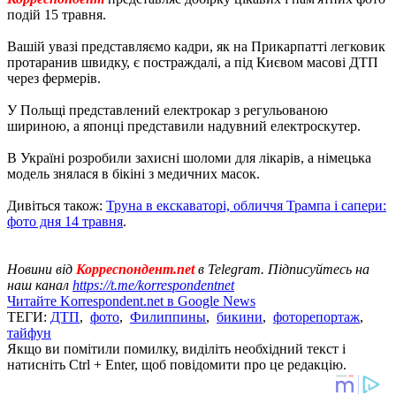
подій 15 травня.
Вашій увазі представляємо кадри, як на Прикарпатті легковик
протаранив швидку, є постраждалі, а під Києвом масові ДТП
через фермерів.
У Польщі представлений електрокар з регульованою
шириною, а японці представили надувний електроскутер.
В Україні розробили захисні шоломи для лікарів, а німецька
модель знялася в бікіні з медичних масок.
Дивіться також:
Труна в екскаваторі, обличчя Трампа і сапери:
фото дня 14 травня
.
Новини від
Корреспондент.net
в Telegram. Підписуйтесь на
наш канал
https://t.me/korrespondentnet
Читайте Korrespondent.net в Google News
ТЕГИ:
ДТП
,
фото
,
Филиппины
,
бикини
,
фоторепортаж
,
тайфун
Якщо ви помітили помилку, виділіть необхідний текст і
натисніть Ctrl + Enter, щоб повідомити про це редакцію.