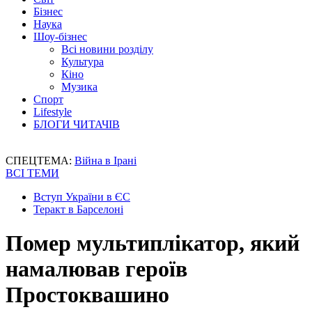
Бізнес
Наука
Шоу-бізнес
Всі новини розділу
Культура
Кіно
Музика
Спорт
Lifestyle
БЛОГИ ЧИТАЧІВ
СПЕЦТЕМА:
Війна в Ірані
ВСІ ТЕМИ
Вступ України в ЄС
Теракт в Барселоні
Помер мультиплікатор, який
намалював героїв
Простоквашино