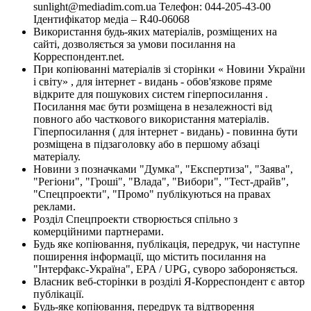
sunlight@mediadim.com.ua
Телефон: 044-205-43-00
Ідентифікатор медіа – R40-06068
Використання будь-яких матеріалів, розміщених на
сайті, дозволяється за умови посилання на
Корреспондент.net.
При копіюванні матеріалів зі сторінки « Новини України
і світу» , для інтернет - видань - обов'язкове пряме
відкрите для пошукових систем гіперпосилання .
Посилання має бути розміщена в незалежності від
повного або часткового використання матеріалів.
Гіперпосилання ( для інтернет - видань) - повинна бути
розміщена в підзаголовку або в першому абзаці
матеріалу.
Новини з позначками "Думка", "Експертиза", "Заява",
"Регіони", "Гроші", "Влада", "Вибори", "Тест-драйв",
"Спецпроекти", "Промо" публікуються на правах
реклами.
Розділ Спецпроекти створюється спільно з
комерційними партнерами.
Будь яке копіювання, публікація, передрук, чи наступне
поширення інформації, що містить посилання на
"Інтерфакс-Україна", EPA / UPG, суворо забороняється.
Власник веб-сторінки в розділі Я-Корреспондент є автор
публікації.
Будь-яке копіювання, передрук та відтворення