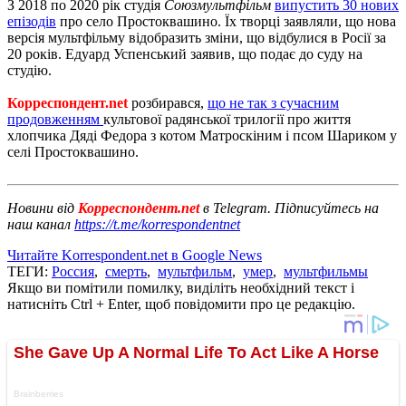
З 2018 по 2020 рік студія
Союзмультфільм
випустить 30 нових
епізодів
про село Простоквашино. Їх творці заявляли, що нова
версія мультфільму відобразить зміни, що відбулися в Росії за
20 років. Едуард Успенський заявив, що подає до суду на
студію.
Корреспондент.net
розбирався,
що не так з сучасним
продовженням
культової радянської трилогії про життя
хлопчика Дяді Федора з котом Матроскіним і псом Шариком у
селі Простоквашино.
Новини від
Корреспондент.net
в Telegram. Підписуйтесь на
наш канал
https://t.me/korrespondentnet
Читайте Korrespondent.net в Google News
ТЕГИ:
Россия
,
смерть
,
мультфильм
,
умер
,
мультфильмы
Якщо ви помітили помилку, виділіть необхідний текст і
натисніть Ctrl + Enter, щоб повідомити про це редакцію.