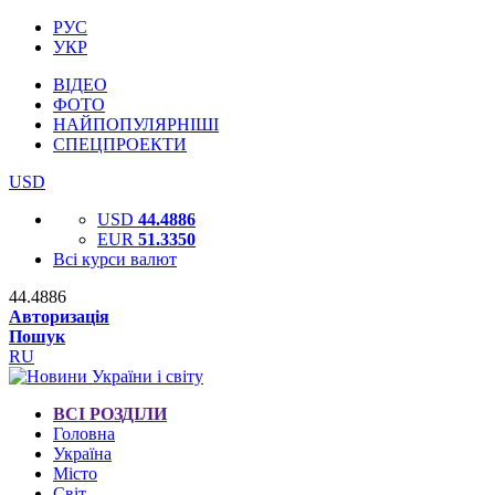
РУС
УКР
ВІДЕО
ФОТО
НАЙПОПУЛЯРНІШІ
СПЕЦПРОЕКТИ
USD
USD
44.4886
EUR
51.3350
Всі курси валют
44.4886
Авторизація
Пошук
RU
ВСІ РОЗДІЛИ
Головна
Україна
Місто
Світ