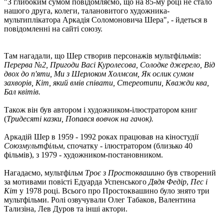
"З глибоким сумом повідомляємо, що на 85-му році не стало
нашого друга, колеги, талановитого художника-
мультиплікатора Аркадія Соломоновича Шера", - йдеться в
повідомленні на сайті союзу.
Там нагадали, що Шер створив персонажів мультфільмів:
Перерва №2, Пригоди Васі Куролесова, Солодке джерело, Від
двох до п'яти, Ми з Шерлоком Холмсом, Як ослик сумом
захворів, Кіт, який вмів співати, Стереотипи, Кважди ква,
Бал квітів.
Також він був автором і художником-ілюстратором книг
(
Тридесяті казки, Попався вовчок на гачок).
Аркадій Шер в 1959 - 1992 роках працював на кіностудії
Союзмультфільм
, спочатку - ілюстратором (близько 40
фільмів), з 1979 - художником-постановником.
Нагадаємо, мультфільм
Троє з Простоквашино
був створений
за мотивами повісті Едуарда Успенського
Дядя Федір
,
Пес і
Кіт
у 1978 році. Всього про Простоквашино було знято три
мультфільми. Ролі озвучували Олег Табаков, Валентина
Тализіна, Лев Дуров та інші актори.