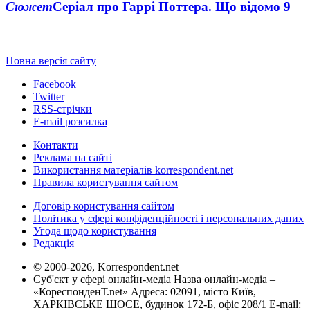
Сюжет
Серіал про Гаррі Поттера. Що відомо
9
Повна версія сайту
Facebook
Twitter
RSS-стрічки
E-mail розсилка
Контакти
Реклама на сайті
Використання матеріалів korrespondent.net
Правила користування сайтом
Договір користування сайтом
Політика у сфері конфіденційності і персональних даних
Угода щодо користування
Редакція
© 2000-2026, Korrespondent.net
Суб'єкт у сфері онлайн-медіа Назва онлайн-медіа –
«КореспонденТ.net» Адреса: 02091, місто Київ,
ХАРКІВСЬКЕ ШОСЕ, будинок 172-Б, офіс 208/1 E-mail: