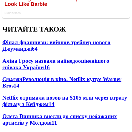
ЧИТАЙТЕ ТАКОЖ
Фінал франшизи: вийшов трейлер нового
Джуманджі
64
Аліна Гросу назвала найнедооціненішого
співака України
16
Сюжет
Революція в кіно. Netflix купує Warner
Bros
14
Netflix отримала позов на $105 млн через втрату
фільму з Кейджем
14
Олега Винника внесли до списку небажаних
артистів у Молдові
11