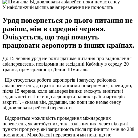
У найближчий місяць авіаперевезення не поновлять
Уряд повернеться до цього питання не
раніше, ніж в середині червня.
Очікується, що тоді почнуть
працювати аеропорти в інших країнах.
До 15 червня уряд не розглядатиме питання про відновлення
авіаперевезень, повідомив на засіданні Кабміну в середу, 20
травня, прем'єр-міністр Денис Шмигаль.
"Що стосується роботи аеропортів і запуску рейсових
авіаперевезень, до цього питання ми повернемося, очевидно,
після 15 червня, коли авіаперевізники зможуть вилітати і
кудись летіти. Поки що аеропорти наших країн-партнерів
закриті", - сказав він, додавши, що поки що немає сенсу
відновлювати рейсові перельоти.
"Відкриється можливість проведення міжнародних
перевезень, як автобусних, так і залізничних, через відкриті
пункти пропуску, які запрацюють після прийняття змін до 288
постанови. Міжобласні перевезення ми поки що не