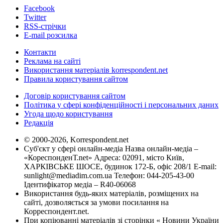
Facebook
Twitter
RSS-стрічки
E-mail розсилка
Контакти
Реклама на сайті
Використання матеріалів korrespondent.net
Правила користування сайтом
Договір користування сайтом
Політика у сфері конфіденційності і персональних даних
Угода щодо користування
Редакція
© 2000-2026, Korrespondent.net
Суб'єкт у сфері онлайн-медіа Назва онлайн-медіа –
«КореспонденТ.net» Адреса: 02091, місто Київ,
ХАРКІВСЬКЕ ШОСЕ, будинок 172-Б, офіс 208/1 E-mail:
sunlight@mediadim.com.ua
Телефон: 044-205-43-00
Ідентифікатор медіа – R40-06068
Використання будь-яких матеріалів, розміщених на
сайті, дозволяється за умови посилання на
Корреспондент.net.
При копіюванні матеріалів зі сторінки « Новини України