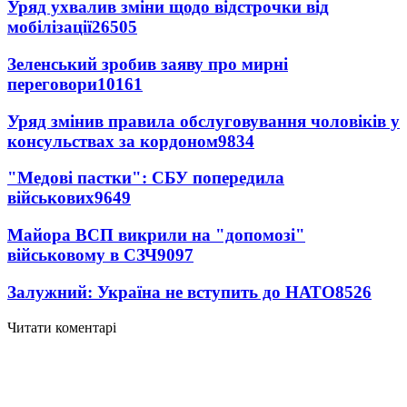
Уряд ухвалив зміни щодо відстрочки від
мобілізації
26505
Зеленський зробив заяву про мирні
переговори
10161
Уряд змінив правила обслуговування чоловіків у
консульствах за кордоном
9834
"Медові пастки": СБУ попередила
військових
9649
Майора ВСП викрили на "допомозі"
військовому в СЗЧ
9097
Залужний: Україна не вступить до НАТО
8526
Читати коментарі