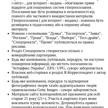
і світу» , для інтернет - видань - обов'язкове пряме
відкрите для пошукових систем гіперпосилання .
Посилання має бути розміщена в незалежності від
повного або часткового використання матеріалів.
Гіперпосилання ( для інтернет - видань) - повинна бути
розміщена в підзаголовку або в першому абзаці
матеріалу.
Новини з позначками "Думка", "Експертиза", "Заява",
"Регіони", "Гроші", "Влада", "Вибори", "Тест-драйв",
"Спецпроекти", "Промо" публікуються на правах
реклами.
Розділ Спецпроекти створюється спільно з
комерційними партнерами.
Будь яке копіювання, публікація, передрук, чи наступне
поширення інформації, що містить посилання на
"Інтерфакс-Україна", EPA / UPG, суворо забороняється.
Власник веб-сторінки в розділі Я-Корреспондент є автор
публікації.
Будь-яке копіювання, передрук та відтворення
фотографічних творів та/або аудіовізуальних творів
правовласника Getty Images - суворо забороняється.
Матеріали сайту korrespondent.net призначені для осіб
старше 21 року (21+). Участь в азартних іграх може
викликати ігрову залежність. Дотримуйтесь правил
(принципів) відповідальної гри. При виявленні перших