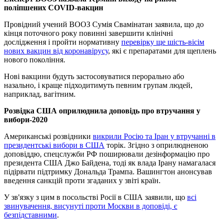
поліпшених COVID-вакцин
Провідний учений ВООЗ Сумія Свамінатан заявила, що до
кінця поточного року повинні завершити клінічні
дослідження і пройти нормативну
перевірку ще шість-вісім
нових вакцин від коронавірусу
, які є препаратами для щеплень
нового покоління.
Нові вакцини будуть застосовуватися перорально або
назально, і краще підходитимуть певним групам людей,
наприклад, вагітним.
Розвідка США оприлюднила доповідь про втручання у
вибори-2020
Американські розвідники
викрили Росію та Іран у втручанні в
президентські вибори в США
торік. Згідно з оприлюдненою
доповіддю, спецслужби РФ поширювали дезінформацію про
президента США Джо Байдена, тоді як влада Ірану намагалася
підірвати підтримку Дональда Трампа. Вашингтон анонсував
введення санкцій проти згаданих у звіті країн.
У зв'язку з цим в посольстві Росії в США заявили, що
всі
звинувачення, висунуті проти Москви в доповіді, є
безпідставними
.