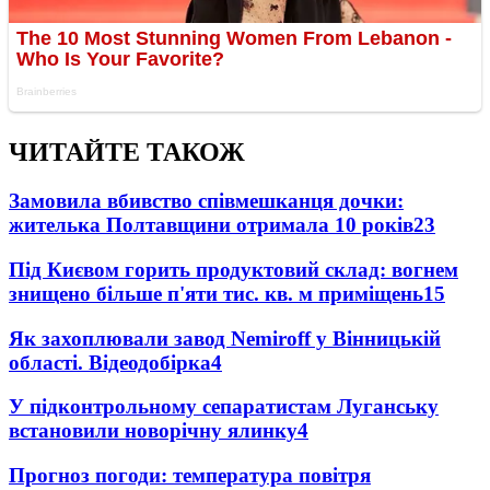
ЧИТАЙТЕ ТАКОЖ
Замовила вбивство співмешканця дочки:
жителька Полтавщини отримала 10 років
23
Під Києвом горить продуктовий склад: вогнем
знищено більше п'яти тис. кв. м приміщень
15
Як захоплювали завод Nemiroff у Вінницькій
області. Відеодобірка
4
У підконтрольному сепаратистам Луганську
встановили новорічну ялинку
4
Прогноз погоди: температура повітря