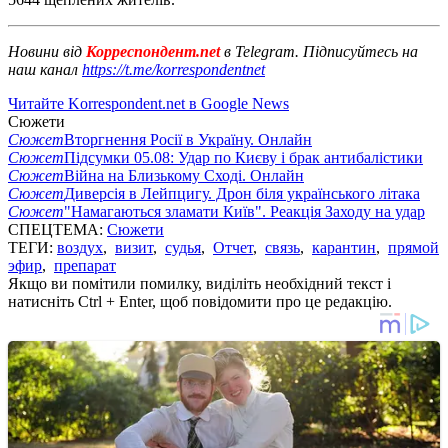
Новини від
Корреспондент.net
в Telegram. Підписуйтесь на
наш канал
https://t.me/korrespondentnet
Читайте Korrespondent.net в Google News
Сюжети
Сюжет
Вторгнення Росії в Україну. Онлайн
Сюжет
Підсумки 05.08: Удар по Києву і брак антибалістики
Сюжет
Війна на Близькому Сході. Онлайн
Сюжет
Диверсія в Лейпцигу. Дрон біля українського літака
Сюжет
"Намагаються зламати Київ". Реакція Заходу на удар
СПЕЦТЕМА:
Сюжети
ТЕГИ:
воздух
,
визит
,
судья
,
Отчет
,
связь
,
карантин
,
прямой
эфир
,
препарат
Якщо ви помітили помилку, виділіть необхідний текст і
натисніть Ctrl + Enter, щоб повідомити про це редакцію.