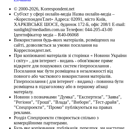
© 2000-2026, Korrespondent.net
Суб'єкт у сфері онлайн-медіа Назва онлайн-медіа –
«КореспонденТ.net» Адреса: 02091, місто Київ,
ХАРКІВСЬКЕ ШОСЕ, будинок 172-Б, офіс 208/1 E-mail:
sunlight@mediadim.com.ua
Телефон: 044-205-43-00
Ідентифікатор медіа – R40-06068
Використання будь-яких матеріалів, розміщених на
сайті, дозволяється за умови посилання на
Корреспондент.net.
При копіюванні матеріалів зі сторінки « Новини України
і світу» , для інтернет - видань - обов'язкове пряме
відкрите для пошукових систем гіперпосилання .
Посилання має бути розміщена в незалежності від
повного або часткового використання матеріалів.
Гіперпосилання ( для інтернет - видань) - повинна бути
розміщена в підзаголовку або в першому абзаці
матеріалу.
Новини з позначками "Думка", "Експертиза", "Заява",
"Регіони", "Гроші", "Влада", "Вибори", "Тест-драйв",
"Спецпроекти", "Промо" публікуються на правах
реклами.
Розділ Спецпроекти створюється спільно з
комерційними партнерами.
Будь яке копіювання, публікація, передрук, чи наступне