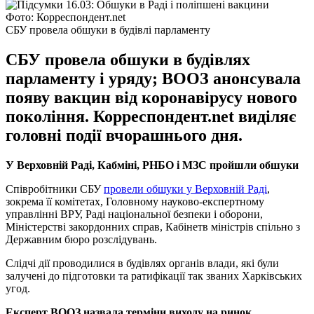
Фото: Корреспондент.net
СБУ провела обшуки в будівлі парламенту
СБУ провела обшуки в будівлях
парламенту і уряду; ВООЗ анонсувала
появу вакцин від коронавірусу нового
покоління. Корреспондент.net виділяє
головні події вчорашнього дня.
У Верховній Раді, Кабміні, РНБО і МЗС пройшли обшуки
Співробітники СБУ
провели обшуки у Верховній Раді
,
зокрема її комітетах, Головному науково-експертному
управлінні ВРУ, Раді національної безпеки і оборони,
Міністерстві закордонних справ, Кабінетв міністрів спільно з
Державним бюро розслідувань.
Слідчі дії проводилися в будівлях органів влади, які були
залучені до підготовки та ратифікації так званих Харківських
угод.
Експерт ВООЗ назвала терміни виходу на ринок