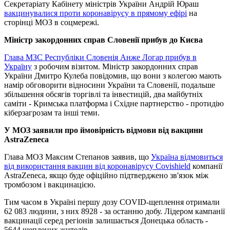
Секретаріату Кабінету міністрів України Андрій Юраш
вакцинувалися проти коронавірусу в прямому ефірі
на
сторінці МОЗ в соцмережі.
Міністр закордонних справ Словенії прибув до Києва
Глава МЗС Республіки Словенія Анже Логар прибув в
Україну
з робочим візитом. Міністр закордонних справ
України Дмитро Кулеба повідомив, що вони з колегою мають
намір обговорити відносини України та Словенії, подальше
збільшення обсягів торгівлі та інвестицій, два майбутніх
саміти - Кримська платформа і Східне партнерство - протидію
кіберзагрозам та інші теми.
У МОЗ заявили про ймовірність відмови від вакцини
AstraZeneca
Глава МОЗ Максим Степанов заявив, що
Україна відмовиться
від використання вакцин від коронавірусу Covishield
компанії
AstraZeneca, якщо буде офіційно підтверджено зв'язок між
тромбозом і вакцинацією.
Тим часом в Україні першу дозу COVID-щеплення отримали
62 083 людини, з них 8928 - за останню добу. Лідером кампанії
вакцинації серед регіонів залишається Донецька область -
5644 щеплених жителів.