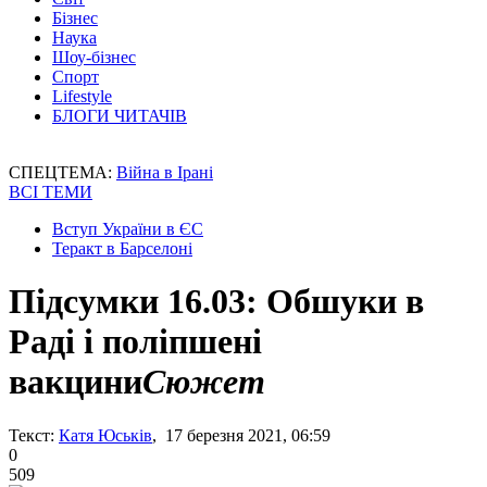
Бізнес
Наука
Шоу-бізнес
Спорт
Lifestyle
БЛОГИ ЧИТАЧІВ
СПЕЦТЕМА:
Війна в Ірані
ВСІ ТЕМИ
Вступ України в ЄС
Теракт в Барселоні
Підсумки 16.03: Обшуки в
Раді і поліпшені
вакцини
Сюжет
Текст:
Катя Юськів
, 17 березня 2021, 06:59
0
509