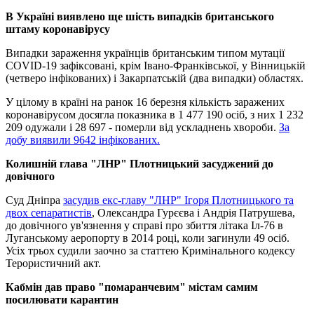
В Україні виявлено ще шість випадків британського
штаму коронавірусу
Випадки зараження українців британським типом мутації
COVID-19 зафіксовані, крім Івано-Франківської, у Вінницькій
(четверо інфікованих) і Закарпатській (два випадки) областях.
У цілому в країні на ранок 16 березня кількість заражених
коронавірусом досягла показника в 1 477 190 осіб, з них 1 232
209 одужали і 28 697 - померли від ускладнень хвороби.
За
добу виявили 9642 інфікованих.
Колишній глава "ЛНР" Плотницький засуджений до
довічного
Суд Дніпра
засудив екс-главу "ЛНР" Ігоря Плотницького та
двох сепаратистів
, Олександра Гурєєва і Андрія Патрушева,
до довічного ув'язнення у справі про збиття літака Іл-76 в
Луганському аеропорту в 2014 році, коли загинули 49 осіб.
Усіх трьох судили заочно за статтею Кримінального кодексу
Терористичний акт.
Кабмін дав право "помаранчевим" містам самим
посилювати карантин