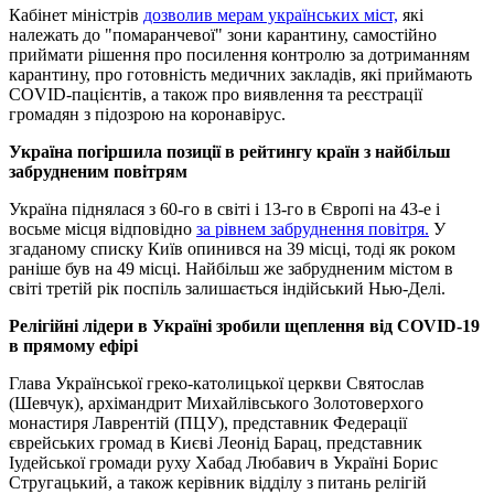
Кабінет міністрів
дозволив мерам українських міст,
які
належать до "помаранчевої" зони карантину, самостійно
приймати рішення про посилення контролю за дотриманням
карантину, про готовність медичних закладів, які приймають
COVID-пацієнтів, а також про виявлення та реєстрації
громадян з підозрою на коронавірус.
Україна погіршила позиції в рейтингу країн з найбільш
забрудненим повітрям
Україна піднялася з 60-го в світі і 13-го в Європі на 43-е і
восьме місця відповідно
за рівнем забруднення повітря.
У
згаданому списку Київ опинився на 39 місці, тоді як роком
раніше був на 49 місці. Найбільш же забрудненим містом в
світі третій рік поспіль залишається індійський Нью-Делі.
Релігійні лідери в Україні зробили щеплення від COVID-19
в прямому ефірі
Глава Української греко-католицької церкви Святослав
(Шевчук), архімандрит Михайлівського Золотоверхого
монастиря Лаврентій (ПЦУ), представник Федерації
єврейських громад в Києві Леонід Барац, представник
Іудейської громади руху Хабад Любавич в Україні Борис
Стругацький, а також керівник відділу з питань релігій