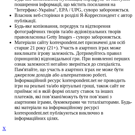
поширення інформації, що містить посилання на
"Інтерфакс-Україна", EPA / UPG, суворо забороняється.
Власник веб-сторінки в розділі Я-Корреспондент є автор
публікації.
Будь-яке копіювання, передрук та відтворення
фотографічних творів та/або аудіовізуальних творів
правовласника Getty Images - суворо забороняється.
Матеріали сайту korrespondent.net призначені для осіб
старше 21 року (21+). Участь в азартних іграх може
викликати ігрову залежність. Дотримуйтесь правил
(принципів) відповідальної гри. При виявленні перших
ознак залежності негайно зверніться до спеціаліста.
Пам'ятайте, що участь в азартних іграх не може бути
джерелом доходів або альтернативою роботі.
Інформаційний ресурс korrespondent.net не проводить
ігри на реальні та/або віртуальні гроші, також сайт не
приймає ні в якій формі оплату ставок та інших
платежів, які пов’язані/можуть бути пов’язані з
азартними іграми, букмекерами чи тоталізаторами. Будь-
які матеріали на інформаційному ресурсі
korrespondent.net публікуються виключно в
інформаційних цілях.
X