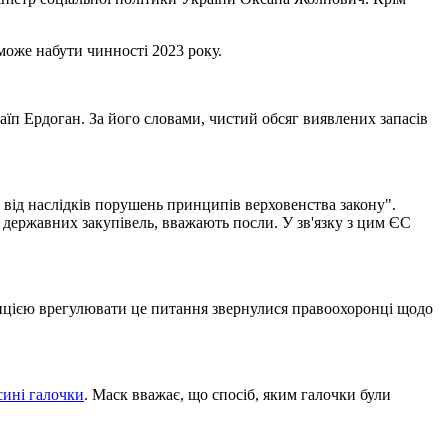
може набути чинності 2023 року.
аїп Ердоган. За його словами, чистий обсяг виявлених запасів
ід наслідків порушень принципів верховенства закону".
державних закупівель, вважають посли. У зв'язку з цим ЄС
зицією врегулювати це питання звернулися правоохоронці щодо
 сині галочки
. Маск вважає, що спосіб, яким галочки були