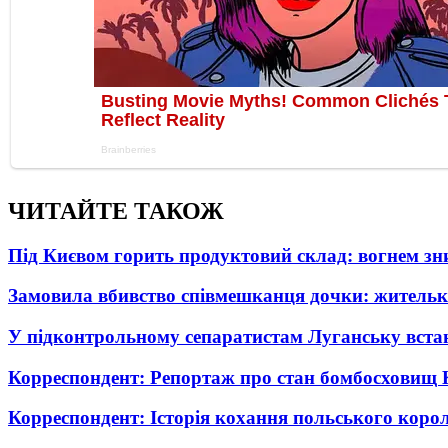
ЧИТАЙТЕ ТАКОЖ
Під Києвом горить продуктовий склад: вогнем зни
Замовила вбивство співмешканця дочки: житель
У підконтрольному сепаратистам Луганську вста
Корреспондент: Репортаж про стан бомбосховищ 
Корреспондент: Історія кохання польського коро