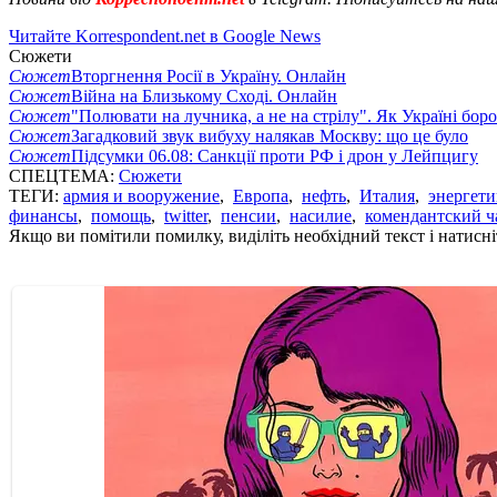
Читайте Korrespondent.net в Google News
Сюжети
Сюжет
Вторгнення Росії в Україну. Онлайн
Сюжет
Війна на Близькому Сході. Онлайн
Сюжет
"Полювати на лучника, а не на стрілу". Як Україні бор
Сюжет
Загадковий звук вибуху налякав Москву: що це було
Сюжет
Підсумки 06.08: Санкції проти РФ і дрон у Лейпцигу
СПЕЦТЕМА:
Сюжети
ТЕГИ:
армия и вооружение
,
Европа
,
нефть
,
Италия
,
энергети
финансы
,
помощь
,
twitter
,
пенсии
,
насилие
,
комендантский ч
Якщо ви помітили помилку, виділіть необхідний текст і натисніт