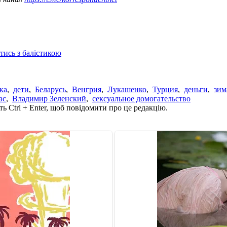
отись з балістикою
ка
,
дети
,
Беларусь
,
Венгрия
,
Лукашенко
,
Турция
,
деньги
,
зим
ас
,
Владимир Зеленский
,
сексуальное домогательство
ь Ctrl + Enter, щоб повідомити про це редакцію.