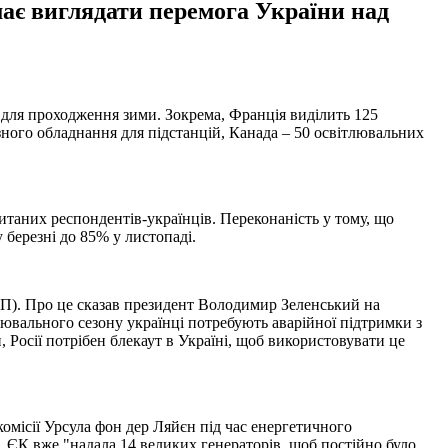
має виглядати перемога України над
для проходження зими. Зокрема, Франція виділить 125
зного обладнання для підстанцій, Канада – 50 освітлювальних
питаних респондентів-українців. Переконаність у тому, що
 березні до 85% у листопаді.
П). Про це сказав президент Володимир Зеленський на
лювального сезону українці потребують аварійної підтримки з
 Росії потрібен блекаут в Україні, щоб використовувати це
омісії Урсула фон дер Ляйєн під час енергетичного
, ЄК вже "надала 14 великих генераторів, щоб постійно було