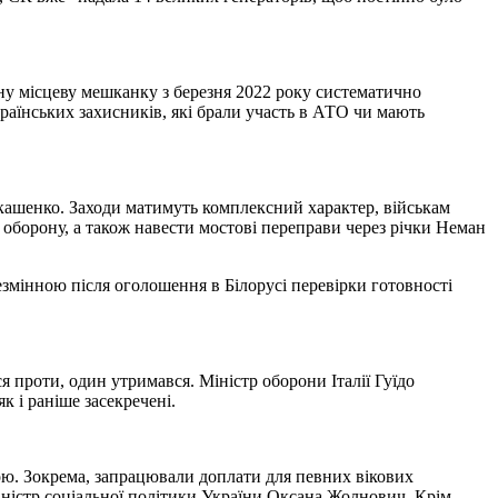
ну місцеву мешканку з березня 2022 року систематично
раїнських захисників, які брали участь в АТО чи мають
кашенко. Заходи матимуть комплексний характер, військам
 оборону, а також навести мостові переправи через річки Неман
змінною після оголошення в Білорусі перевірки готовності
 проти, один утримався. Міністр оборони Італії Гуїдо
к і раніше засекречені.
ою. Зокрема, запрацювали доплати для певних вікових
іністр соціальної політики України Оксана Жолнович. Крім