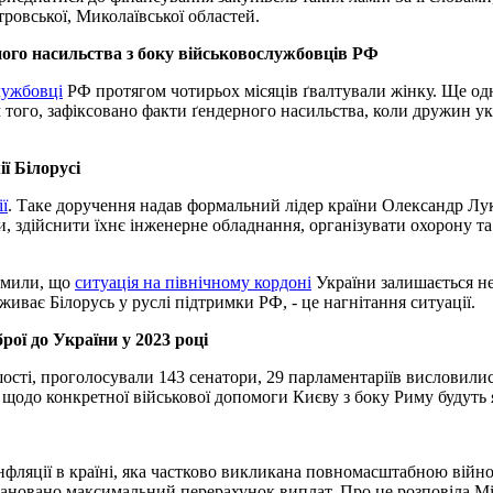
ровської, Миколаївської областей.
ного насильства з боку військовослужбовців РФ
лужбовці
РФ протягом чотирьох місяців ґвалтували жінку. Ще од
того, зафіксовано факти ґендерного насильства, коли дружин ук
ї Білорусі
ї
. Таке доручення надав формальний лідер країни Олександр Лу
, здійснити їхнє інженерне обладнання, організувати охорону та
омили, що
ситуація на північному кордоні
України залишається не
живає Білорусь у руслі підтримки РФ, - це нагнітання ситуації.
ої до України у 2023 році
ості, проголосували 143 сенатори, 29 парламентаріїв висловилися
 щодо конкретної військової допомоги Києву з боку Риму будуть я
інфляції в країні, яка частково викликана повномасштабною війн
аплановано максимальний перерахунок виплат. Про це розповіла М