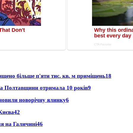
щено більше п'яти тис. кв. м приміщень
18
ка Полтавщини отримала 10 років
9
новили новорічну ялинку
6
Києва
4
2
ля на Галичині
4
6