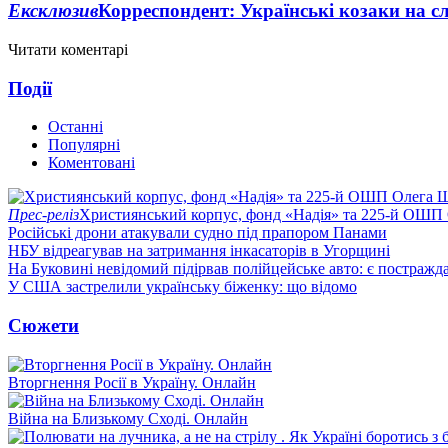
Ексклюзив
Корреспондент: Українські козаки на сл
Читати коментарі
Події
Останні
Популярні
Коментовані
Прес-реліз
Християнський корпус, фонд «Надія» та 225-й ОШП 
Російські дрони атакували судно під прапором Панами
НБУ відреагував на затримання інкасаторів в Угорщині
На Буковині невідомий підірвав полійцейське авто: є постражда
У США застрелили українську біженку: що відомо
Сюжети
Вторгнення Росії в Україну. Онлайн
Війна на Близькому Сході. Онлайн