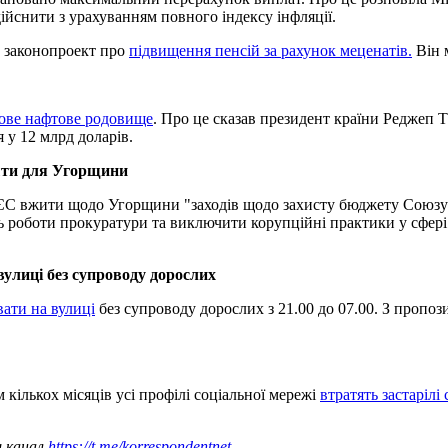
ійснити з урахуванням повного індексу інфляції.
и законопроект про
підвищення пенсій за рахунок меценатів.
Він 
ове нафтове родовище
. Про це сказав президент країни Реджеп Т
 у 12 млрд доларів.
шти для Угорщини
ЄС вжити щодо Угорщини "заходів щодо захисту бюджету Союзу в
 роботи прокуратури та виключити корупційні практики у сфері 
вулиці без супроводу дорослих
вати на вулиці
без супроводу дорослих з 21.00 до 07.00. З пропо
кількох місяців усі профілі соціальної мережі
втратять застарілі
ш канал
https://t.me/korrespondentnet