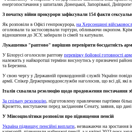
енергопостачання у шпиталях Донецької, Запорізької, Дніпропет
З початку війни прокурори зафіксували 154 факти сексуаль
Як розповіли в Офісі генпрокурора,
на Херсонщині військовос
оголювали та застосовували тортури, обливаючи окропом. Крім 
відношення до ЗСУ, забирали із сімей та катували.
Лукашенко "раптово" вирішив перевірити боєздатність армі
У Білорусі оголосили раптову
перевірку бойової готовності армі
належить у найкоротші терміни висунутись у призначені райони
та Березина.
У свою чергу у Державній прикордонній службі України повід
армії. Спікер Держприкордонслужби наголосив, що всі дії, які в
Італія схвалила резолюцію щодо продовження постачання збр
За спільну резолюцію
, підготовлену правлячими партіями більш
Крозетто, виступаючи перед засіданням Сенату, заявив, що дані
У Мінсоцполітики розповіли про підвищення пенсій
Україна підвищує пенсійні виплати
, незважаючи на зростання 
категорій, підвищили найнижчі пенсії, а у квітні 2023 року з