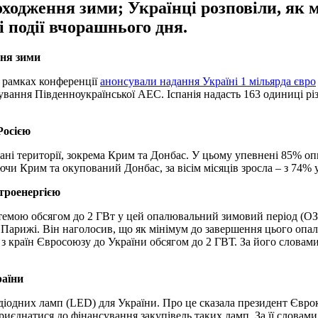
оходження зими; Українці розповіли, як 
і події вчорашнього дня.
ння зими
 рамках конференції
анонсували надання Україні 1 мільярда євро
ування Південноукраїнської АЕС. Іспанія надасть 163 одиниці рі
Росією
вані території, зокрема Крим та Донбас. У цьому упевнені 85% о
чи Крим та окупований Донбас, за вісім місяців зросла – з 74% у
ктроенергією
емою обсягом до 2 ГВт у цей опалювальний зимовий період (ОЗ
у Парижі. Він наголосив, що як мінімум до завершення цього опа
з країн Євросоюзу до України обсягом до 2 ГВТ. За його словами,
раїни
діодних ламп (LED) для України. Про це сказала президент Єврок
иєднатися до фінансування закупівель таких ламп. За її словами