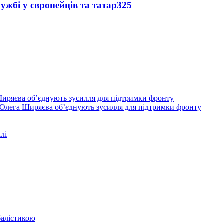
ужбі у європейців та татар
3
25
Олега Ширяєва об’єднують зусилля для підтримки фронту
лі