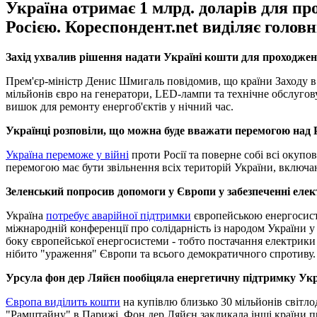
Україна отримає 1 млрд. доларів для пр
Росією. Кореспондент.net виділяє головн
Захід ухвалив рішення надати Україні кошти для проходже
Прем'єр-міністр Денис Шмигаль повідомив, що країни Заходу в
мільйонів євро на генератори, LED-лампи та технічне обслугов
вишок для ремонту енергоб'єктів у нічний час.
Українці розповіли, що можна буде вважати перемогою над 
Україна переможе у війні
проти Росії та поверне собі всі окупо
перемогою має бути звільнення всіх територій України, включаю
Зеленський попросив допомоги у Європи у забезпеченні еле
Україна
потребує аварійної підтримки
європейською енергосист
міжнародній конференції про солідарність із народом України 
боку європейської енергосистеми - тобто постачання електрики 
нібито "ураження" Європи та всього демократичного спротиву.
Урсула фон дер Ляйєн пообіцяла енергетичну підтримку Ук
Європа виділить кошти
на купівлю близько 30 мільйонів світло
"Рамштайну" в Парижі. Фон дер Ляйєн закликала інші країни пр