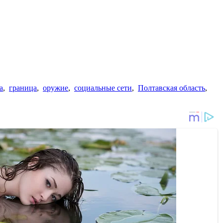
а
,
граница
,
оружие
,
социальные сети
,
Полтавская область
,