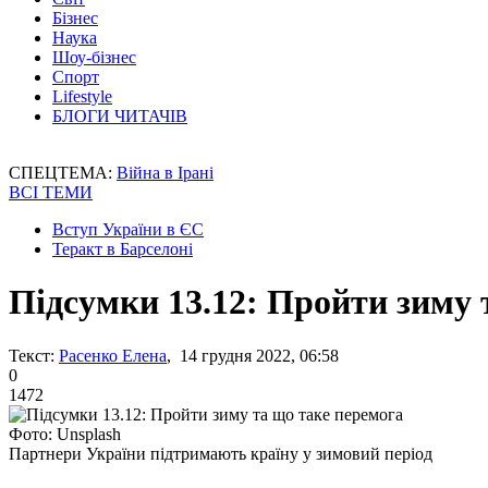
Бізнес
Наука
Шоу-бізнес
Спорт
Lifestyle
БЛОГИ ЧИТАЧІВ
СПЕЦТЕМА:
Війна в Ірані
ВСІ ТЕМИ
Вступ України в ЄС
Теракт в Барселоні
Підсумки 13.12: Пройти зиму 
Текст:
Расенко Елена
, 14 грудня 2022, 06:58
0
1472
Фото: Unsplash
Партнери України підтримають країну у зимовий період