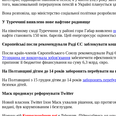
того, максимальний перерахунок пенсій в Україні планується зд
Вона розповіла, що міністерство соціальної політики розробил
У Туреччині виявлено нове нафтове родовище
На північному сході Туреччини у районі гори Габар виявлено
н
нафти становить 150 млн. барелів. Цей енергоресурс оцінюється
Європейські посли рекомендували Раді ЄС заблокувати ко
Посли країн-членів Європейського Союзу рекомендували Раді 
Угорщина не виконувала зобов'язання
забезпечити ефективність
припиняє її бюджетне фінансування на суму 6,3 млрд. євро.
На Полтавщині дітям до 14 років заборонять перебувати на 
На Полтавщині з 15 грудня дітям до 14 років
заборонять перебу
безпеки дітей.
Маск продовжує реформувати Twitter
Новий власник Twitter Ілон Маск ухвалив рішення, що протягом 
видані, був корумпованим і безглуздим.
Новини від
Корреспондент.net
в Telegram. Підписуйтесь на на