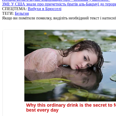
ЗМІ: У США знали про причетність братів аль-Бакрауї до терор
СПЕЦТЕМА:
Вибухи в Брюсселі
ТЕГИ:
Бельгия
Якщо ви помітили помилку, виділіть необхідний текст і натисніт