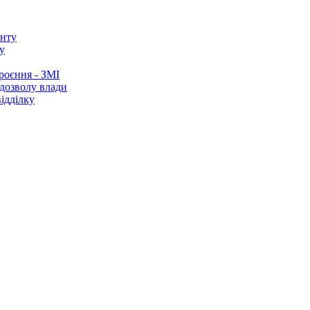
у
роєння - ЗМІ
 дозволу влади
ідділку