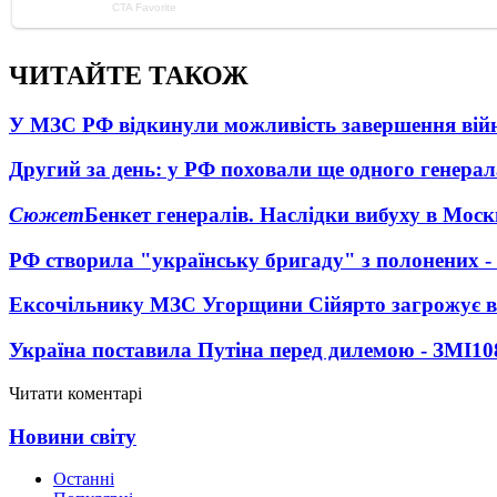
ЧИТАЙТЕ ТАКОЖ
У МЗС РФ відкинули можливість завершення вій
Другий за день: у РФ поховали ще одного генерал
Сюжет
Бенкет генералів. Наслідки вибуху в Моск
РФ створила "українську бригаду" з полонених -
Ексочільнику МЗС Угорщини Сійярто загрожує в
Україна поставила Путіна перед дилемою - ЗМІ
10
Читати коментарі
Новини світу
Останні