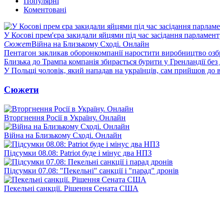
Популярні
Коментовані
У Косові прем'єра закидали яйцями під час засідання парламент
Сюжет
Війна на Близькому Сході. Онлайн
Пентагон закликав оборонкомпанії наростити виробництво озб
Близька до Трампа компанія збирається бурити у Гренландії без
У Польщі чоловік, який нападав на українців, сам прийшов до в
Сюжети
Вторгнення Росії в Україну. Онлайн
Війна на Близькому Сході. Онлайн
Підсумки 08.08: Patriot буде і мінус два НПЗ
Підсумки 07.08: "Пекельні" санкції і "парад" дронів
Пекельні санкції. Рішення Сената США