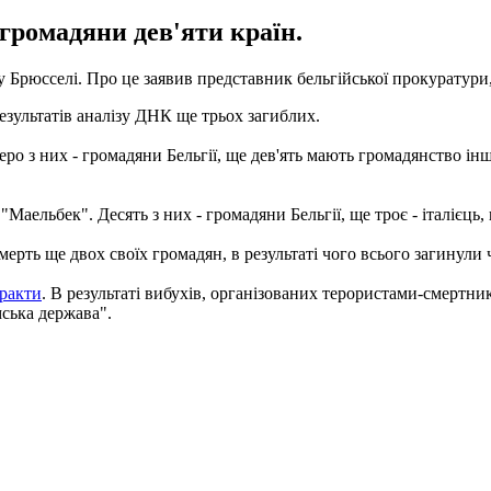
громадяни дев'яти країн.
ів у Брюсселі. Про це заявив представник бельгійської прокуратур
результатів аналізу ДНК ще трьох загиблих.
теро з них - громадяни Бельгії, ще дев'ять мають громадянство 
"Маельбек". Десять з них - громадяни Бельгії, ще троє - італієць,
рть ще двох своїх громадян, в результаті чого всього загинули
еракти
. В результаті вибухів, організованих терористами-смертни
мська держава".