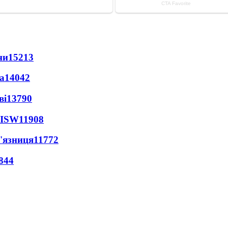
ни
15213
а
14042
ві
13790
 ISW
11908
'язниця
11772
844