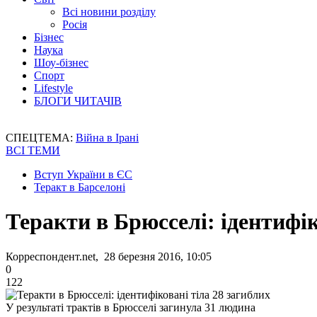
Всі новини розділу
Росія
Бізнес
Наука
Шоу-бізнес
Спорт
Lifestyle
БЛОГИ ЧИТАЧІВ
СПЕЦТЕМА:
Війна в Ірані
ВСІ ТЕМИ
Вступ України в ЄС
Теракт в Барселоні
Теракти в Брюсселі: ідентифік
Корреспондент.net, 28 березня 2016, 10:05
0
122
У результаті трактів в Брюсселі загинула 31 людина