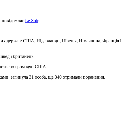
и, повідомляє
Le Soir
.
інших держав: США, Нідерланди, Швеція, Німеччина, Франція і
 швед і британець.
 четверо громадян США.
ками, загинула 31 особа, ще 340 отримали поранення.