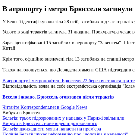
В аеропорту і метро Брюсселя загинули 
У Бельгії ідентифікували тіла 28 осіб, загиблих під час теракт
Усього в ході терактів загинула 31 людина. Прокуратура чекає 
Зараз ідентифіковані 15 загиблих в аеропорту "Завентем". Шес
Китай.
Крім того, офіційно визначені тіла 13 загиблих на станції метро 
Також наголошується, що Держдепартамент США підтвердив сме
В аеропорту і метрополітені Брюсселя 22 березня сталося три т
Відповідальність взяла на себе екстремістська організація "Ісла
Весело і жваво. Брюссель оговтався після терактів
Читайте Korrespondent.net в Google News
Вибухи в Брюсселі
Бельгія: трьох підозрюваних у нападах у Парижі звільнили
Вибухи в Брюсселі: нове відео підозрюваного
Бельгія: джихадисти могли напасти на прем'єра
Поліція Бельгії шукає інформацію про "чоловіка у капелюсі"