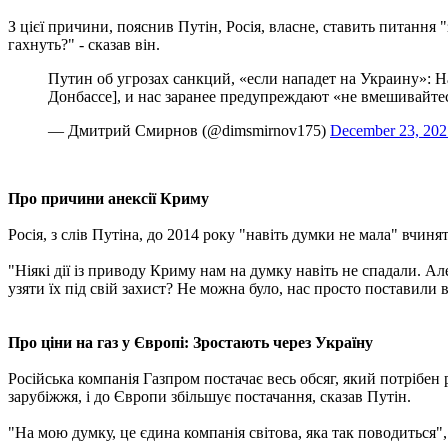
З цієї причини, пояснив Путін, Росія, власне, ставить питання 
гахнуть?" - сказав він.
Путин об угрозах санкций, «если нападет на Украину»: Н
Донбассе], и нас заранее предупреждают «не вмешивайтес
— Дмитрий Смирнов (@dimsmirnov175)
December 23, 202
Про причини анексії Криму
Росія, з слів Путіна, до 2014 року "навіть думки не мала" вчинят
"Ніякі дії із приводу Криму нам на думку навіть не спадали. А
узяти їх під свій захист? Не можна було, нас просто поставили в
Про ціни на газ у Європі: Зростають через Україну
Російська компанія Газпром постачає весь обсяг, який потрібен 
зарубіжжя, і до Європи збільшує постачання, сказав Путін.
"На мою думку, це єдина компанія світова, яка так поводиться",