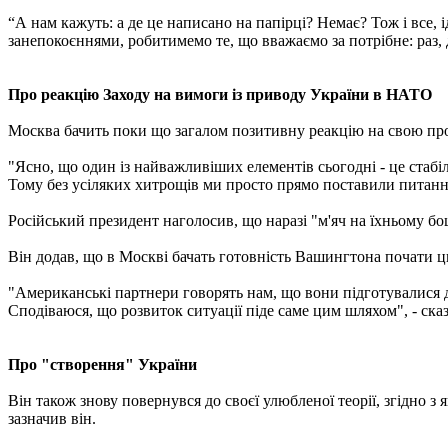
“А нам кажуть: а де це написано на папірці? Немає? Тож і все, ід
занепокоєннями, робитимемо те, що вважаємо за потрібне: раз, д
Про реакцію Заходу на вимоги із приводу України в НАТО
Москва бачить поки що загалом позитивну реакцію на свою про
"Ясно, що один із найважливіших елементів сьогодні - це стабіль
Тому без усіляких хитрощів ми просто прямо поставили питання
Російський президент наголосив, що наразі "м'яч на їхньому боц
Він додав, що в Москві бачать готовність Вашингтона почати 
"Американські партнери говорять нам, що вони підготувалися до
Сподіваюся, що розвиток ситуації піде саме цим шляхом", - ска
Про "створення" України
Він також знову повернувся до своєї улюбленої теорії, згідно 
зазначив він.