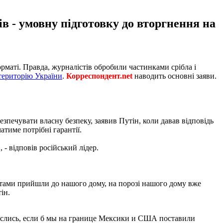
ів - умовну підготовку до вторгнення на
рматі. Правда, журналістів обробили частинками срібла і
 територію України
.
Корреспондент.net
наводить основні заяви.
езпечувати власну безпеку, заявив Путін, коли давав відповідь
атиме потрібні гарантії.
 - відповів російський лідер.
етами прийшли до нашого дому, на порозі нашого дому вже
ін.
неслись, если б мы на границе Мексики и США поставили