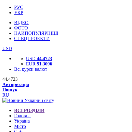
РУС
УКР
ВІДЕО
ФОТО
НАЙПОПУЛЯРНІШІ
СПЕЦПРОЕКТИ
USD
USD
44.4723
EUR
51.3096
Всі курси валют
44.4723
Авторизація
Пошук
RU
ВСІ РОЗДІЛИ
Головна
Україна
Місто
Світ