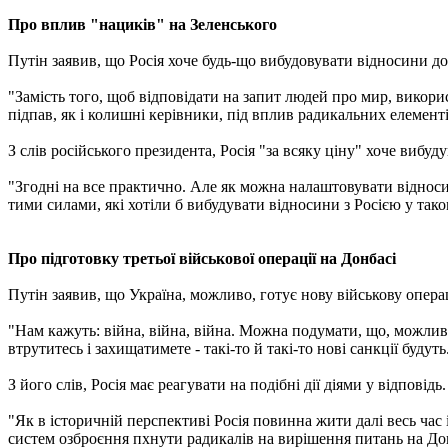
Про вплив "нациків" на Зеленського
Путін заявив, що Росія хоче будь-що вибудовувати відносини д
"Замість того, щоб відповідати на запит людей про мир, викори
підпав, як і колишні керівники, під вплив радикальних елементів,
З слів російського президента, Росія "за всяку ціну" хоче вибуд
"Згодні на все практично. Але як можна налаштовувати віднос
тими силами, які хотіли б вибудувати відносини з Росією у тако
Про підготовку третьої військової операції на Донбасі
Путін заявив, що Україна, можливо, готує нову військову опер
"Нам кажуть: війна, війна, війна. Можна подумати, що, можливо
втрутитесь і захищатимете - такі-то й такі-то нові санкції будуть
З його слів, Росія має реагувати на подібні дії діями у відповідь.
"Як в історичній перспективі Росія повинна жити далі весь час і
систем озброєння пхнути радикалів на вирішення питань на Дон