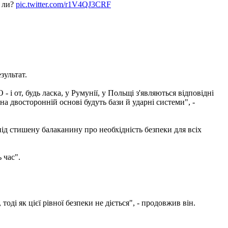
о ли?
pic.twitter.com/r1V4QJ3CRF
зультат.
і от, будь ласка, у Румунії, у Польщі з'являються відповідні
на двосторонній основі будуть бази й ударні системи", -
і під стишену балаканину про необхідність безпеки для всіх
 час".
оді як цієї рівної безпеки не діється", - продовжив він.