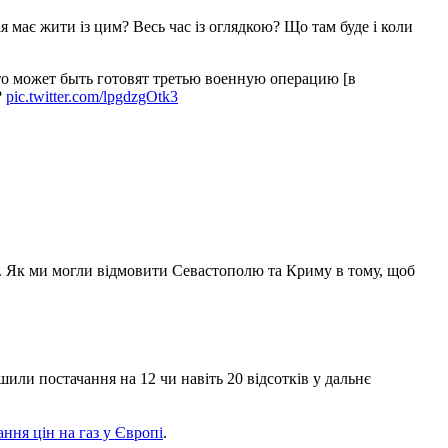
я має жити із цим? Весь час із оглядкою? Що там буде і коли
что может быть готовят третью военную операцию [в
?
pic.twitter.com/lpgdzgOtk3
... Як ми могли відмовити Севастополю та Криму в тому, щоб
шили постачання на 12 чи навіть 20 відсотків у дальнє
ання цін на газ у Європі
.