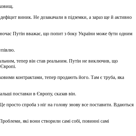
сховищ.
 дефіцит виник. Не дозакачали в підземки, а зараз ще й активно
дночас Путін вважає, що попит з боку України може бути одним
упівлю.
уальним, тепер він став реальним. Путін не виключив, що
 Європі.
оковими контрактами, тепер продають його. Там є труба, яка
альші поставки в Європу, сказав він.
Це просто спроба з ніг на голову знову все поставити. Вдаються
Проблеми, які вони створили самі собі, повинні самі