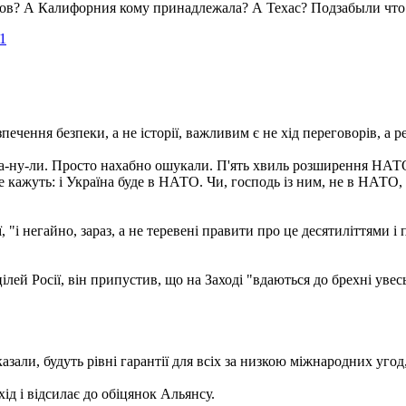
сов? А Калифорния кому принадлежала? А Техас? Подзабыли чт
1
ечення безпеки, а не історії, важливим є не хід переговорів, а ре
а-ну-ли. Просто нахабно ошукали. П'ять хвиль розширення НАТО - 
 кажуть: і Україна буде в НАТО. Чи, господь із ним, не в НАТО, 
ії, "і негайно, зараз, а не теревені правити про це десятиліттями 
ілей Росії, він припустив, що на Заході "вдаються до брехні увесь
ли, будуть рівні гарантії для всіх за низкою міжнародних угод, т
д і відсилає до обіцянок Альянсу.