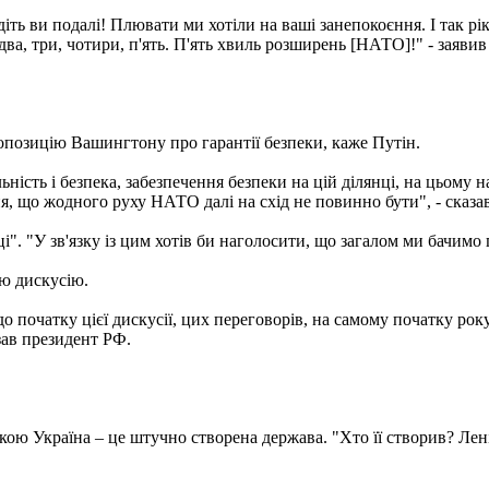
іть ви подалі! Плювати ми хотіли на ваші занепокоєння. І так рік у
ва, три, чотири, п'ять. П'ять хвиль розширень [НАТО]!" - заявив 
позицію Вашингтону про гарантії безпеки, каже Путін.
ність і безпека, забезпечення безпеки на цій ділянці, на цьому н
, що жодного руху НАТО далі на схід не повинно бути", - сказав
і". "У зв'язку із цим хотів би наголосити, що загалом ми бачимо
цю дискусію.
 початку цієї дискусії, цих переговорів, на самому початку року
зав президент РФ.
з якою Україна – це штучно створена держава. "Хто її створив? Л