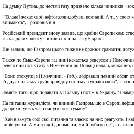
На думку Путіна, до нестачі газу призвело кілька чинників - зо
"[Влада] жахає свої нафтогазовидобувні компанії. А ті, у свою 
виймають", - розповів він.
Російський президент знову заявив, що країни Європи самі ств
зі складових зльоту спотових цін на газ у Європі.
Він заявив, що Газпром цього тижня не бронює транзитні потуж
Також по Ямал-Європа газ нині качається реверсом з Німеччини 
реверсний потік газу з Німеччини до Польщі надалі, можливо, п
"Вони (покупці з Німеччини. -
Ред.
), добравши певний обсяг, о
з'єднує польську трубопровідну систему з українською", - розпо
Замість того, щоб подавати в Польщу і потім в Україну, "з нам
На питання журналіста, чи винний Газпром, що в Європі дефіцит
до брехні увесь час і напускають туману".
"Хай візьмуть собі свої питання та вчасно на них реагують. І х
вирішувати. А ми згодні допомогти, ми й робимо це", - наголос