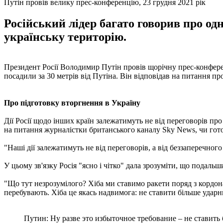
Путін провів велику прес-конференцію, 23 грудня 2021 рік
Російський лідер багато говорив про одн
українську територію.
Президент Росії Володимир Путін провів щорічну прес-конферен
посадили за 30 метрів від Путіна. Він відповідав на питання про 
Про підготовку вторгнення в Україну
Дії Росії щодо інших країн залежатимуть не від переговорів про
на питання журналістки британського каналу Sky News, чи готов
"Наші дії залежатимуть не від переговорів, а від беззаперечного 
У цьому зв'язку Росія "ясно і чітко" дала зрозуміти, що подал
"Що тут незрозумілого? Хіба ми ставимо ракети поряд з кордо
перебувають. Хіба це якась надвимога: не ставити більше ударн
Путин: Ну разве это избыточное требование – не ставит