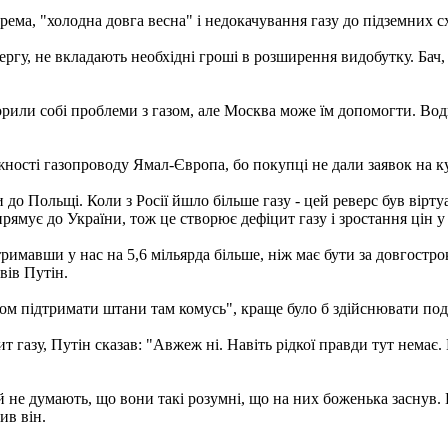
крема, "холодна довга весна" і недокачування газу до підземних 
чергу, не вкладають необхідні гроші в розширення видобутку. Бач,
орили собі проблеми з газом, але Москва може їм допомогти. Во
ності газопроводу Ямал-Європа, бо покупці не дали заявок на к
до Польщі. Коли з Росії йшло більше газу - цей реверс був вірт
рямує до України, тож це створює дефіцит газу і зростання цін у
тримавши у нас на 5,6 мільярда більше, ніж має бути за довгостр
вів Путін.
іром підтримати штани там комусь", краще було б здійснювати под
 газу, Путін сказав: "Авжеж ні. Навіть рідкої правди тут немає. 
ай не думають, що вони такі розумні, що на них боженька заснув. 
ив він.