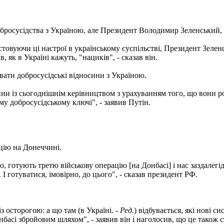
обросусідства з Україною, але Президент Володимир Зеленський, 
стовуючи ці настрої в українському суспільстві, Президент Зелен
 як в Україні кажуть, "нациків", - сказав він.
увати добросусідські відносини з Україною.
ини із сьогоднішнім керівництвом з урахуванням того, що вони 
му добросусідському ключі", - заявив Путін.
ацію на Донеччині.
, готують третю військову операцію [на Донбасі] і нас заздалегі
. І готуватися, імовірно, до цього", - сказав президент РФ.
з осторогою: а що там (в Україні. -
Ред.
) відбувається, які нові 
басі збройовим шляхом", - заявив він і наголосив, що це також 