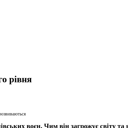
го рівня
 розвиваються
івських воєн. Чим він загрожує світу та 