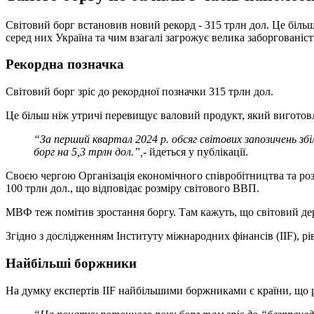
Світовий борг встановив новий рекорд - 315 трлн дол. Це біль
серед них Україна та чим взагалі загрожує велика заборгованіст
Рекордна позначка
Світовий борг зріс до рекордної позначки 315 трлн дол.
Це більш ніж утричі перевищує валовий продукт, який виготовля
“За перший квартал 2024 р. обсяг світових запозичень з
борг на 5,3 трлн дол.”,
- йдеться у публікації.
Своєю чергою Організація економічного співробітництва та роз
100 трлн дол., що відповідає розміру світового ВВП.
МВФ теж помітив зростання боргу. Там кажуть, що світовий де
Згідно з дослідженням Інституту міжнародних фінансів (IIF), рі
Найбільші боржники
На думку експертів IIF найбільшими боржниками є країни, що 