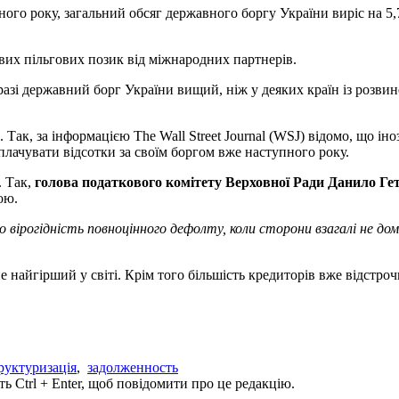
ого року, загальний обсяг державного боргу України виріс на 5,
их пільгових позик від міжнародних партнерів.
аразі державний борг України вищий, ніж у деяких країн із розв
. Так, за інформацією The Wall Street Journal (WSJ) відомо, що і
плачувати відсотки за своїм боргом вже наступного року.
. Так,
голова податкового комітету Верховної Ради Данило Г
ою.
вірогідність повноцінного дефолту, коли сторони взагалі не до
 найгірший у світі. Крім того більшість кредиторів вже відстроч
руктуризація
,
задолженность
ь Ctrl + Enter, щоб повідомити про це редакцію.