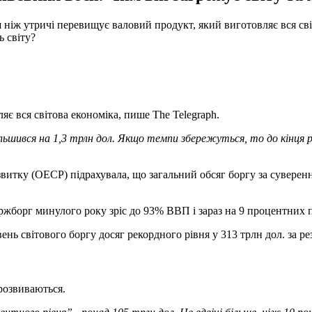
ш ніж утричі перевищує валовий продукт, який виготовляє вся св
ь світу?
є вся світова економіка, пише The Telegraph.
більшився на 1,3 трлн дол. Якщо темпи збережуться, то до кін
витку (ОЕСР) підрахувала, що загальний обсяг боргу за суверен
ржборг минулого року зріс до 93% ВВП і зараз на 9 процентних 
вень світового боргу досяг рекордного рівня у 313 трлн дол. за р
розвиваються.