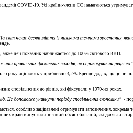
 пандемії COVID-19. Усі країни-члени ЄС намагаються утримувати
. На світ чекає десятиліття із низькими темпами зростання, якщ
енде.
і, адже цей показник наближається до 100% світового ВВП.
вжити правильних фіскальних заходів, не спровокувавши рецесію”
го року оцінюють у приблизно 3,2%. Бренде додав, що це не поган
изик сповільнення до рівнів, які фіксували у 1970-их роках.
хід. Це допоможе уникнути періоду сповільнення економіки”
, - по
аються, особливо зацікавлені отримувати запозичення, зокрема 
нших країн випустили значний обсяг облігацій, які досягли істор