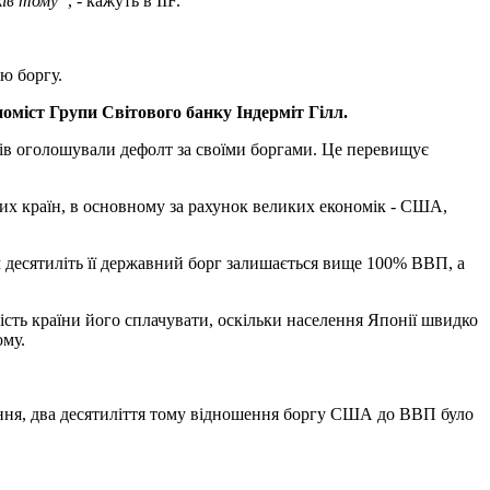
ків тому”
, - кажуть в IIF.
ю боргу.
оміст Групи Світового банку Індерміт Гілл.
разів оголошували дефолт за своїми боргами. Це перевищує
них країн, в основному за рахунок великих економік - США,
м десятиліть її державний борг залишається вище 100% ВВП, а
ість країни його сплачувати, оскільки населення Японії швидко
ому.
ння, два десятиліття тому відношення боргу США до ВВП було