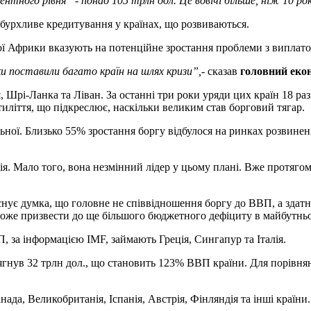
нтного рівня” - понад 105 трлн дол. Це вдвічі більше, ніж 10 ро
бурхливе кредитування у країнах, що розвиваються.
ної Африки вказують на потенційне зростання проблеми з виплато
ки поставили багато країн на шлях кризи”,
- сказав
головний екон
ія, Шрі-Ланка та Ліван. За останні три роки уряди цих країн 18 
ятиліття, що підкреслює, наскільки великим став борговий тягар.
льної. Близько 55% зростання боргу відбулося на ринках розвине
я. Мало того, вона незмінний лідер у цьому плані. Вже протяго
снує думка, що головне не співвідношення боргу до ВВП, а здатн
й може призвести до ще більшого бюджетного дефіциту в майбутнь
П, за інформацією IMF, займають Греція, Сингапур та Італія.
нув 32 трлн дол., що становить 123% ВВП країни. Для порівня
ада, Великобританія, Іспанія, Австрія, Фінляндія та інші країни.