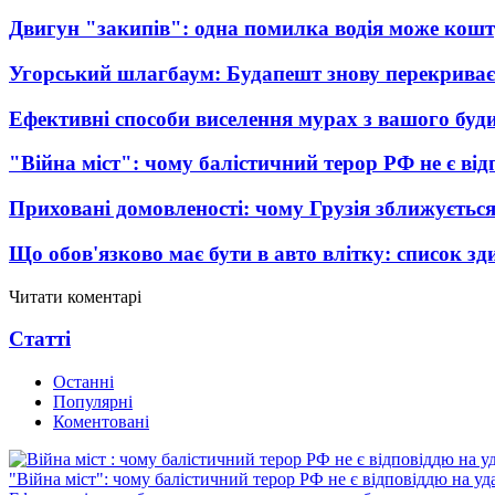
Двигун "закипів": одна помилка водія може кош
Угорський шлагбаум: Будапешт знову перекриває
Ефективні способи виселення мурах з вашого буд
"Війна міст": чому балістичний терор РФ не є ві
Приховані домовленості: чому Грузія зближується
Що обов'язково має бути в авто влітку: список зди
Читати коментарі
Статті
Останні
Популярні
Коментовані
"Війна міст": чому балістичний терор РФ не є відповіддю на у