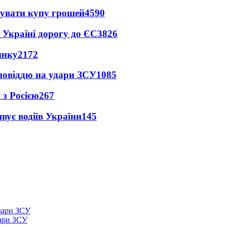
тувати купу грошей
4590
 Україні дорогу до ЄС
3826
инку
2172
дповіддю на удари ЗСУ
1085
 з Росією
267
вує водіїв України
145
дари ЗСУ