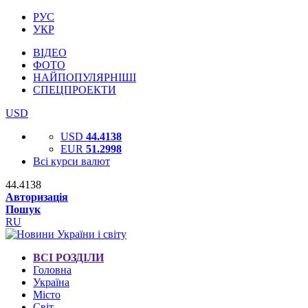
РУС
УКР
ВІДЕО
ФОТО
НАЙПОПУЛЯРНІШІ
СПЕЦПРОЕКТИ
USD
USD
44.4138
EUR
51.2998
Всі курси валют
44.4138
Авторизація
Пошук
RU
ВСІ РОЗДІЛИ
Головна
Україна
Місто
Світ