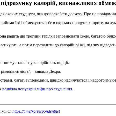
 підрахунку калорій, виснажливих обмеже
ля охочих схуднути, яка дозволяє їсти досхочу. Про це повідом
прийоми їжі і обмежують себе в окремих продуктах, проте, на ду
она радить дві третини тарілки заповнювати їжею, багатою білко
насичують, а потім переходити до калорійної їжі, під яку відведе
бе знижує загальну калорійність порції.
різноманітність", - заявила Дехра.
 страви, багаті вуглеводами, швидко насичуються і недоотримують
ак
розвіяла популярні міфи про схуднення.
ш канал
https://t.me/korrespondentnet