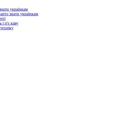
варто знати українкам
рті
 і п'є каву
 техніку