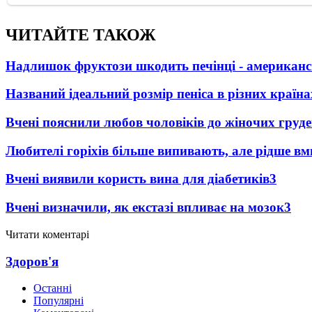
ЧИТАЙТЕ ТАКОЖ
Надлишок фруктози шкодить печінці - американсь
Названий ідеальний розмір пеніса в різних країна
Вчені пояснили любов чоловіків до жіночих груд
Любителі горіхів більше випивають, але рідше вм
Вчені виявили користь вина для діабетиків
3
Вчені визначили, як екстазі впливає на мозок
3
Читати коментарі
Здоров'я
Останні
Популярні