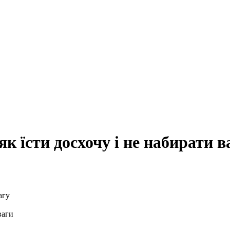
як їсти досхочу і не набирати в
ваги