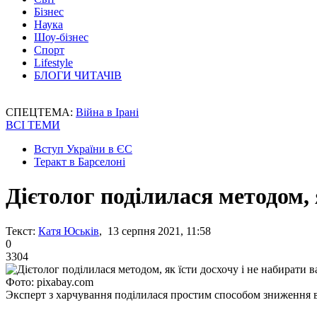
Бізнес
Наука
Шоу-бізнес
Спорт
Lifestyle
БЛОГИ ЧИТАЧІВ
СПЕЦТЕМА:
Війна в Ірані
ВСІ ТЕМИ
Вступ України в ЄС
Теракт в Барселоні
Дієтолог поділилася методом, 
Текст:
Катя Юськів
, 13 серпня 2021, 11:58
0
3304
Фото: pixabay.com
Эксперт з харчування поділилася простим способом зниження 