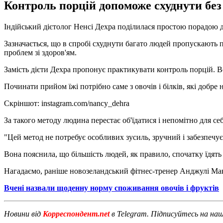
Контроль порцій допоможе схуднути без
Індійський дієтолог Ненсі Дехра поділилася простою порадою д
Зазначається, що в спробі схуднути багато людей пропускають 
проблем зі здоров'ям.
Замість дієти Дехра пропонує практикувати контроль порцій. В
Починати прийом їжі потрібно саме з овочів і білків, які добре 
Скріншот: instagram.com/nancy_dehra
За такого методу людина перестає об'їдатися і непомітно для се
"Цей метод не потребує особливих зусиль, зручний і забезпечує 
Вона пояснила, що більшість людей, як правило, спочатку їдять
Нагадаємо, раніше новозеландський фітнес-тренер Анджулі М
Вчені назвали щоденну норму споживання овочів і фруктів
Новини від
Корреспондент.net
в Telegram. Підписуйтесь на на