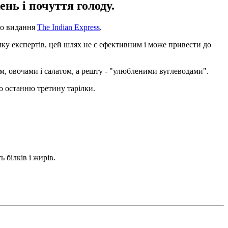
нь і почуття голоду.
ило видання
The Indian Express
.
мку експертів, цей шлях не є ефективним і може привести до
м, овочами і салатом, а решту - "улюбленими вуглеводами".
но останню третину тарілки.
 білків і жирів.