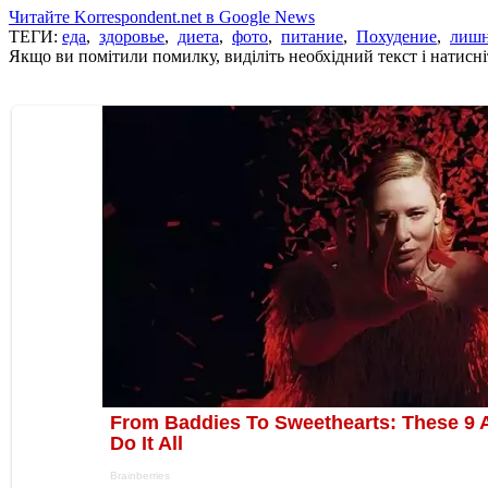
Читайте Korrespondent.net в Google News
ТЕГИ:
еда
,
здоровье
,
диета
,
фото
,
питание
,
Похудение
,
лишн
Якщо ви помітили помилку, виділіть необхідний текст і натисніт