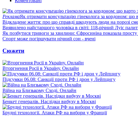
Коментовані
Реклама
Як отримати консультацію гінеколога за кордоном: що 
Відкладене життя: про що справді шкодують люди на порозі сме
Виявилено найстаршого чоловіка в світі: 118-річний Луіс палить
Як позбутися тривоги за хвилини: Єфросиніна показала просту
Спорт може погіршувати нічний сон - вчені
Сюжети
Вторгнення Росії в Україну. Онлайн
Підсумки 06.08: Санкції проти РФ і дрон у Лейпцигу
Війна на Близькому Сході. Онлайн
Бенкет генералів. Наслідки вибуху в Москві
Брудні технології. Атаки РФ на вибори у Франції