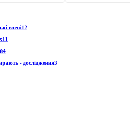
кі вчені
12
х
11
ей
4
ирають - дослідження
3