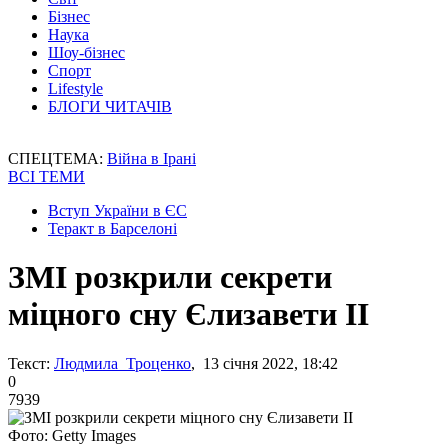
Бізнес
Наука
Шоу-бізнес
Спорт
Lifestyle
БЛОГИ ЧИТАЧІВ
СПЕЦТЕМА:
Війна в Ірані
ВСІ ТЕМИ
Вступ України в ЄС
Теракт в Барселоні
ЗМІ розкрили секрети
міцного сну Єлизавети II
Текст:
Людмила Троценко
, 13 січня 2022, 18:42
0
7939
Фото: Getty Images