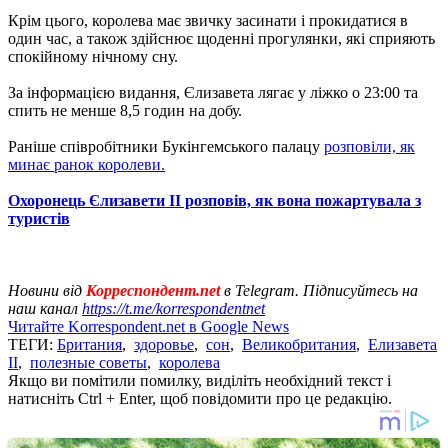
Крім цього, королева має звичку засинати і прокидатися в
один час, а також здійснює щоденні прогулянки, які сприяють
спокійному нічному сну.
За інформацією видання, Єлизавета лягає у ліжко о 23:00 та
спить не менше 8,5 годин на добу.
Раніше співробітники Букінгемського палацу
розповіли, як
минає ранок королеви.
Охоронець Єлизавети II розповів, як вона пожартувала з
туристів
Новини від
Корреспондент.net
в Telegram. Підписуйтесь на
наш канал
https://t.me/korrespondentnet
Читайте Korrespondent.net в Google News
ТЕГИ:
Британия
,
здоровье
,
сон
,
Великобритания
,
Елизавета
II
,
полезные советы
,
королева
Якщо ви помітили помилку, виділіть необхідний текст і
натисніть Ctrl + Enter, щоб повідомити про це редакцію.