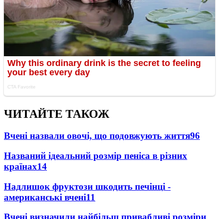
ЧИТАЙТЕ ТАКОЖ
Вчені назвали овочі, що подовжують життя
96
Названий ідеальний розмір пеніса в різних
країнах
14
Надлишок фруктози шкодить печінці -
американські вчені
11
Вчені визначили найбільш привабливі розміри