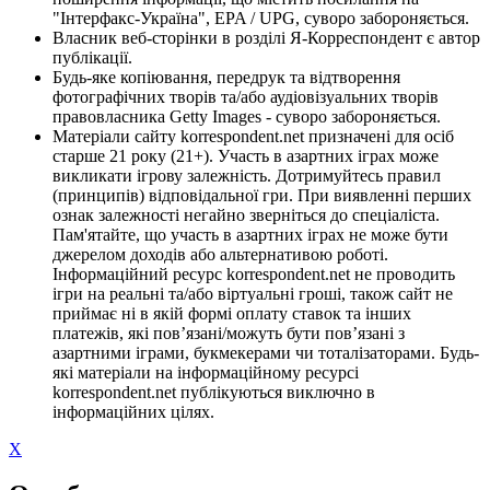
"Інтерфакс-Україна", EPA / UPG, суворо забороняється.
Власник веб-сторінки в розділі Я-Корреспондент є автор
публікації.
Будь-яке копіювання, передрук та відтворення
фотографічних творів та/або аудіовізуальних творів
правовласника Getty Images - суворо забороняється.
Матеріали сайту korrespondent.net призначені для осіб
старше 21 року (21+). Участь в азартних іграх може
викликати ігрову залежність. Дотримуйтесь правил
(принципів) відповідальної гри. При виявленні перших
ознак залежності негайно зверніться до спеціаліста.
Пам'ятайте, що участь в азартних іграх не може бути
джерелом доходів або альтернативою роботі.
Інформаційний ресурс korrespondent.net не проводить
ігри на реальні та/або віртуальні гроші, також сайт не
приймає ні в якій формі оплату ставок та інших
платежів, які пов’язані/можуть бути пов’язані з
азартними іграми, букмекерами чи тоталізаторами. Будь-
які матеріали на інформаційному ресурсі
korrespondent.net публікуються виключно в
інформаційних цілях.
X