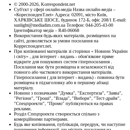
© 2000-2026, Korrespondent.net
Суб'єкт у сфері онлайн-медіа Назва онлайн-медіа –
«КореспонденТ.net» Адреса: 02091, місто Київ,
ХАРКІВСЬКЕ ШОСЕ, будинок 172-Б, офіс 208/1 E-mail:
sunlight@mediadim.com.ua
Телефон: 044-205-43-00
Ідентифікатор медіа – R40-06068
Використання будь-яких матеріалів, розміщених на
сайті, дозволяється за умови посилання на
Корреспондент.net.
При копіюванні матеріалів зі сторінки « Новини України
і світу» , для інтернет - видань - обов'язкове пряме
відкрите для пошукових систем гіперпосилання .
Посилання має бути розміщена в незалежності від
повного або часткового використання матеріалів.
Гіперпосилання ( для інтернет - видань) - повинна бути
розміщена в підзаголовку або в першому абзаці
матеріалу.
Новини з позначками "Думка", "Експертиза", "Заява",
"Регіони", "Гроші", "Влада", "Вибори", "Тест-драйв",
"Спецпроекти", "Промо" публікуються на правах
реклами.
Розділ Спецпроекти створюється спільно з
комерційними партнерами.
Будь яке копіювання, публікація, передрук, чи наступне
поширення інформації, що містить посилання на