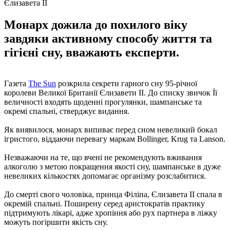
Єлизавета II
Монарх дожила до похилого віку
завдяки активному способу життя та
гігієні сну, вважають експерти.
Газета
The Sun
розкрила секрети гарного сну 95-річної
королеви Великої Британії Єлизавети II. До списку звичок Її
величності входять щоденні прогулянки, шампанське та
окремі спальні, стверджує видання.
Як виявилося, монарх випиває перед сном невеликий бокал
ігристого, віддаючи перевагу маркам Bollinger, Krug та Lanson.
Незважаючи на те, що вчені не рекомендують вживання
алкоголю з метою покращення якості сну, шампанське в дуже
невеликих кількостях допомагає організму розслабитися.
До смерті свого чоловіка, принца Філіпа, Єлизавета II спала в
окремій спальні. Поширену серед аристократів практику
підтримують лікарі, адже хропіння або рух партнера в ліжку
можуть погіршити якість сну.