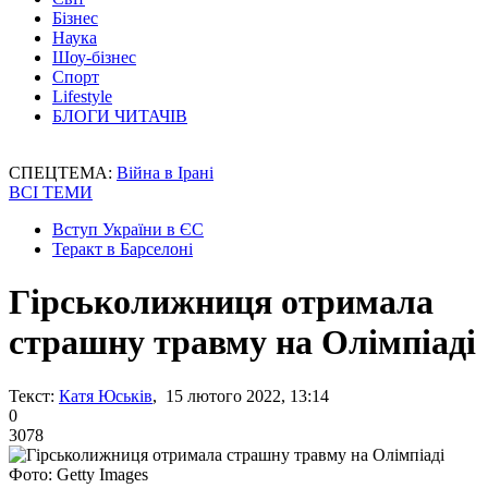
Бізнес
Наука
Шоу-бізнес
Спорт
Lifestyle
БЛОГИ ЧИТАЧІВ
СПЕЦТЕМА:
Війна в Ірані
ВСІ ТЕМИ
Вступ України в ЄС
Теракт в Барселоні
Гірськолижниця отримала
страшну травму на Олімпіаді
Текст:
Катя Юськів
, 15 лютого 2022, 13:14
0
3078
Фото: Getty Images