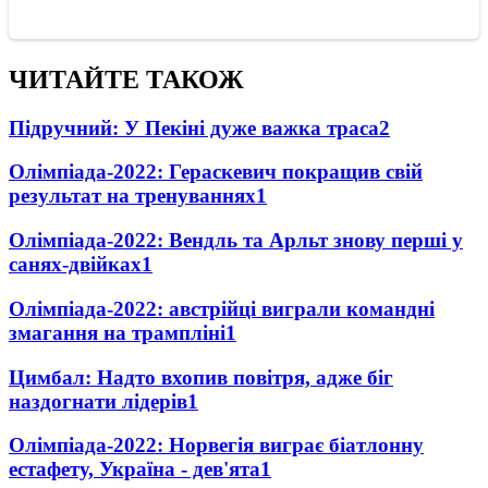
ЧИТАЙТЕ ТАКОЖ
Підручний: У Пекіні дуже важка траса
2
Олімпіада-2022: Гераскевич покращив свій
результат на тренуваннях
1
Олімпіада-2022: Вендль та Арльт знову перші у
санях-двійках
1
Олімпіада-2022: австрійці виграли командні
змагання на трампліні
1
Цимбал: Надто вхопив повітря, адже біг
наздогнати лідерів
1
Олімпіада-2022: Норвегія виграє біатлонну
естафету, Україна - дев'ята
1