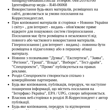
sunlight@mediadim.com.ua
Телефон: 044-205-43-00
Ідентифікатор медіа – R40-06068
Використання будь-яких матеріалів, розміщених на
сайті, дозволяється за умови посилання на
Корреспондент.net.
При копіюванні матеріалів зі сторінки « Новини України
і світу» , для інтернет - видань - обов'язкове пряме
відкрите для пошукових систем гіперпосилання .
Посилання має бути розміщена в незалежності від
повного або часткового використання матеріалів.
Гіперпосилання ( для інтернет - видань) - повинна бути
розміщена в підзаголовку або в першому абзаці
матеріалу.
Новини з позначками "Думка", "Експертиза", "Заява",
"Регіони", "Гроші", "Влада", "Вибори", "Тест-драйв",
"Спецпроекти", "Промо" публікуються на правах
реклами.
Розділ Спецпроекти створюється спільно з
комерційними партнерами.
Будь яке копіювання, публікація, передрук, чи наступне
поширення інформації, що містить посилання на
"Інтерфакс-Україна", EPA / UPG, суворо забороняється.
Власник веб-сторінки в розділі Я-Корреспондент є автор
публікації.
Будь-яке копіювання, передрук та відтворення