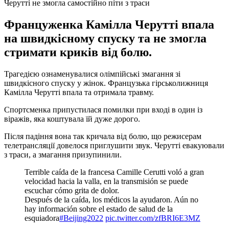
Черутті не змогла самостійно піти з траси
Француженка Камілла Черутті впала
на швидкісному спуску та не змогла
стримати криків від болю.
Трагедією ознаменувалися олімпійські змагання зі
швидкісного спуску у жінок. Французька гірськолижниця
Камілла Черутті впала та отримала травму.
Спортсменка припустилася помилки при вході в один із
віражів, яка коштувала їй дуже дорого.
Після падіння вона так кричала від болю, що режисерам
телетрансляції довелося приглушити звук. Черутті евакуювали
з траси, а змагання призупинили.
Terrible caída de la francesa Camille Cerutti voló a gran
velocidad hacia la valla, en la transmisión se puede
escuchar cómo grita de dolor.
Después de la caída, los médicos la ayudaron. Aún no
hay información sobre el estado de salud de la
esquiadora
#Beijing2022
pic.twitter.com/zfBRI6E3MZ