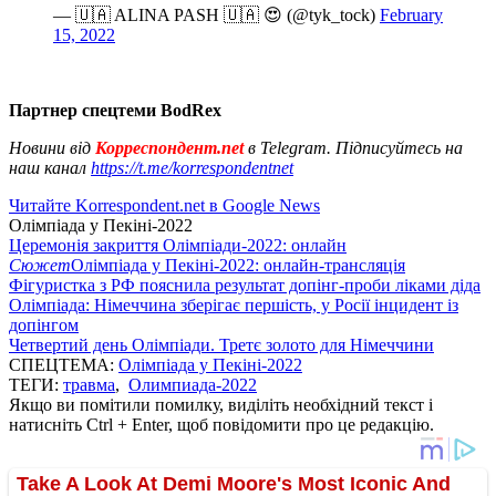
— 🇺🇦 ALINA PASH 🇺🇦 😍 (@tyk_tock)
February
15, 2022
Партнер спецтеми BodRex
Новини від
Корреспондент.net
в Telegram. Підписуйтесь на
наш канал
https://t.me/korrespondentnet
Читайте Korrespondent.net в Google News
Олімпіада у Пекіні-2022
Церемонія закриття Олімпіади-2022: онлайн
Сюжет
Олімпіада у Пекіні-2022: онлайн-трансляція
Фігуристка з РФ пояснила результат допінг-проби ліками діда
Олімпіада: Німеччина зберігає першість, у Росії інцидент із
допінгом
Четвертий день Олімпіади. Третє золото для Німеччини
СПЕЦТЕМА:
Олімпіада у Пекіні-2022
ТЕГИ:
травма
,
Олимпиада-2022
Якщо ви помітили помилку, виділіть необхідний текст і
натисніть Ctrl + Enter, щоб повідомити про це редакцію.