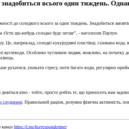
 знадобиться всього один тиждень. Одна
жності до солодкого всього за один тиждень. Знадобиться завзяті
 з'їсти що-небудь солодке буде легше", - наголосив Паулун.
у. Це, наприклад, солодкі кукурудзяні пластівці, газована вода, 
льні вуглеводи. Особливо чутливим людям, можливо, на початку дов
ахівець.
ьше рухатися, уникати стресу, пити багато води, регулярно прий
ивіться кіно - тобто, просто робіть те, що приносить вам задово
и схудненні
. Правильний раціон, розумна фізична активність, по
ш канал
https://t.me/korrespondentnet