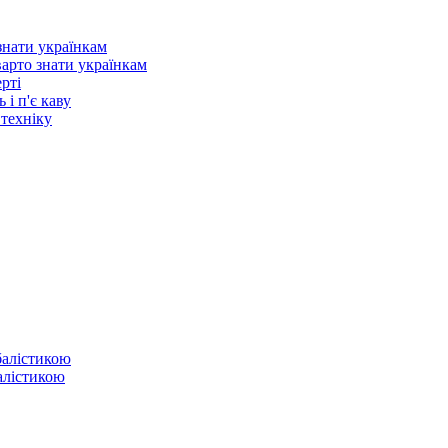
варто знати українкам
рті
 і п'є каву
 техніку
балістикою