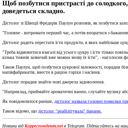
Щоб позбутися пристрасті до солодкого,
доведеться складно.
Дієтолог зі Швеції Фредерік Паулун розповів, як позбутися зале
"Головне - витримати перший час, а потім впоратися з бажанням
Дієтолог радить перестати їсти продукти, в яких найбільше цукр
"Треба відмовитися взагалі від усього цукру і їсти тільки пові
кілька тижнів зазвичай вже можна знову їх їсти", - наголосив ф
Також Паулун, щоб позбутися цукрової залежності, порадив біл
напівфабрикатів, ввести в раціон горіхи і насіння.
Дієтолог порадив знайти нові джерела задоволення.
"Наприклад, приймайте ароматичні ванни, слухайте музику або д
Як повідомлялося раніше,
дієтолог назвала головні помилки пр
Також відомо, що
дієтолог "реабілітувала" банани.
Новини від
Корреспондент.net
в Telegram. Підписуйтесь на на