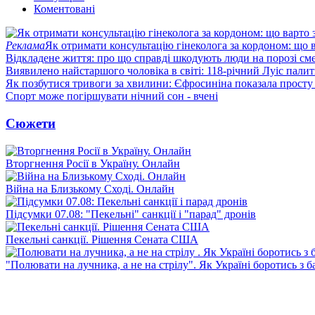
Коментовані
Реклама
Як отримати консультацію гінеколога за кордоном: що 
Відкладене життя: про що справді шкодують люди на порозі сме
Виявилено найстаршого чоловіка в світі: 118-річний Луіс палить
Як позбутися тривоги за хвилини: Єфросиніна показала просту
Спорт може погіршувати нічний сон - вчені
Сюжети
Вторгнення Росії в Україну. Онлайн
Війна на Близькому Сході. Онлайн
Підсумки 07.08: "Пекельні" санкції і "парад" дронів
Пекельні санкції. Рішення Сената США
"Полювати на лучника, а не на стрілу". Як Україні боротись з 