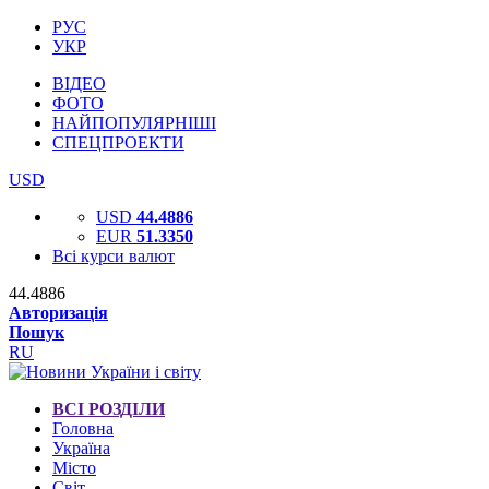
РУС
УКР
ВІДЕО
ФОТО
НАЙПОПУЛЯРНІШІ
СПЕЦПРОЕКТИ
USD
USD
44.4886
EUR
51.3350
Всі курси валют
44.4886
Авторизація
Пошук
RU
ВСІ РОЗДІЛИ
Головна
Україна
Місто
Світ