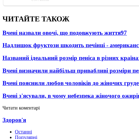
ЧИТАЙТЕ ТАКОЖ
Вчені назвали овочі, що подовжують життя
97
Надлишок фруктози шкодить печінці - американсь
Названий ідеальний розмір пеніса в різних країна
Вчені визначили найбільш привабливі розміри пен
Вчені пояснили любов чоловіків до жіночих груд
Вчені з'ясували, в чому небезпека жіночого ожир
Читати коментарі
Здоров'я
Останні
Популярні