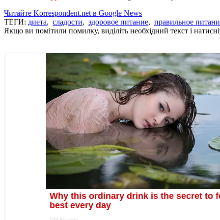
Читайте Korrespondent.net в Google News
ТЕГИ:
диета
,
сладости
,
здоровое питание
,
правильное питани
Якщо ви помітили помилку, виділіть необхідний текст і натисніт