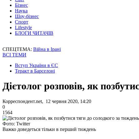
Бізнес
Наука
Шоу-бізнес
Спорт
Lifestyle
БЛОГИ ЧИТАЧІВ
СПЕЦТЕМА:
Війна в Ірані
ВСІ ТЕМИ
Вступ України в ЄС
Теракт в Барселоні
Дієтолог розповів, як позбути
Корреспондент.net, 12 червня 2020, 14:20
0
1564
Фото: Twitter
Важко доведеться тільки в перший тиждень