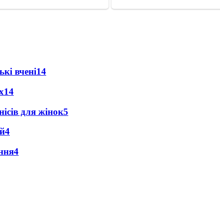
кі вчені
14
х
14
ісів для жінок
5
ей
4
іння
4