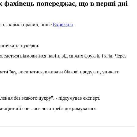
к фахівець попереджає, що в перші дні
сть і кілька правил, пише
Expressen
.
випічка та цукерки.
едеться відмовитися навіть від свіжих фруктів і ягід. Через
мати їжу, висипатися, вживати білкові продукти, уникати
лення без всякого цукру", - підсумував експерт.
вноцінний сон - ось чого треба дотримуватися.