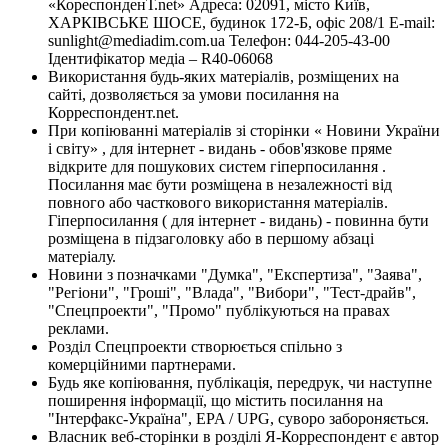
«КореспонденТ.net» Адреса: 02091, місто Київ,
ХАРКІВСЬКЕ ШОСЕ, будинок 172-Б, офіс 208/1 E-mail:
sunlight@mediadim.com.ua
Телефон: 044-205-43-00
Ідентифікатор медіа – R40-06068
Використання будь-яких матеріалів, розміщених на
сайті, дозволяється за умови посилання на
Корреспондент.net.
При копіюванні матеріалів зі сторінки « Новини України
і світу» , для інтернет - видань - обов'язкове пряме
відкрите для пошукових систем гіперпосилання .
Посилання має бути розміщена в незалежності від
повного або часткового використання матеріалів.
Гіперпосилання ( для інтернет - видань) - повинна бути
розміщена в підзаголовку або в першому абзаці
матеріалу.
Новини з позначками "Думка", "Експертиза", "Заява",
"Регіони", "Гроші", "Влада", "Вибори", "Тест-драйв",
"Спецпроекти", "Промо" публікуються на правах
реклами.
Розділ Спецпроекти створюється спільно з
комерційними партнерами.
Будь яке копіювання, публікація, передрук, чи наступне
поширення інформації, що містить посилання на
"Інтерфакс-Україна", EPA / UPG, суворо забороняється.
Власник веб-сторінки в розділі Я-Корреспондент є автор