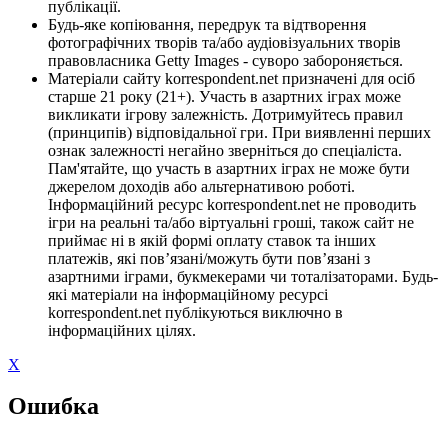
публікації.
Будь-яке копіювання, передрук та відтворення
фотографічних творів та/або аудіовізуальних творів
правовласника Getty Images - суворо забороняється.
Матеріали сайту korrespondent.net призначені для осіб
старше 21 року (21+). Участь в азартних іграх може
викликати ігрову залежність. Дотримуйтесь правил
(принципів) відповідальної гри. При виявленні перших
ознак залежності негайно зверніться до спеціаліста.
Пам'ятайте, що участь в азартних іграх не може бути
джерелом доходів або альтернативою роботі.
Інформаційний ресурс korrespondent.net не проводить
ігри на реальні та/або віртуальні гроші, також сайт не
приймає ні в якій формі оплату ставок та інших
платежів, які пов’язані/можуть бути пов’язані з
азартними іграми, букмекерами чи тоталізаторами. Будь-
які матеріали на інформаційному ресурсі
korrespondent.net публікуються виключно в
інформаційних цілях.
X
Ошибка