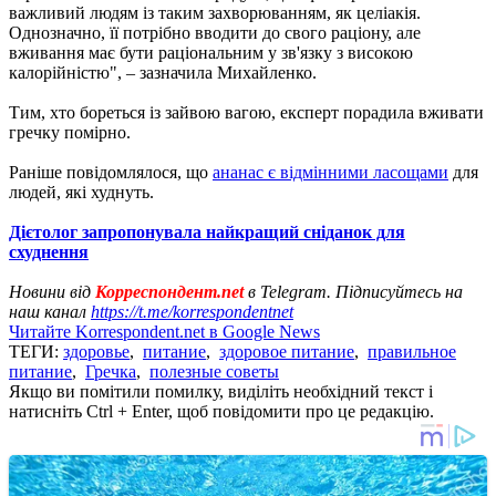
важливий людям із таким захворюванням, як целіакія.
Однозначно, її потрібно вводити до свого раціону, але
вживання має бути раціональним у зв'язку з високою
калорійністю", – зазначила Михайленко.
Тим, хто бореться із зайвою вагою, експерт порадила вживати
гречку помірно.
Раніше повідомлялося, що
ананас є відмінними ласощами
для
людей, які худнуть.
Дієтолог запропонувала найкращий сніданок для
схуднення
Новини від
Корреспондент.net
в Telegram. Підписуйтесь на
наш канал
https://t.me/korrespondentnet
Читайте Korrespondent.net в Google News
ТЕГИ:
здоровье
,
питание
,
здоровое питание
,
правильное
питание
,
Гречка
,
полезные советы
Якщо ви помітили помилку, виділіть необхідний текст і
натисніть Ctrl + Enter, щоб повідомити про це редакцію.