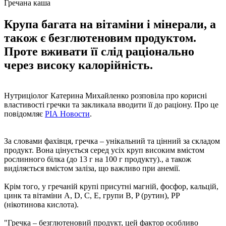
Гречана каша
Крупа багата на вітаміни і мінерали, а
також є безглютеновим продуктом.
Проте вживати її слід раціонально
через високу калорійність.
Нутриціолог Катерина Михайленко розповіла про корисні
властивості гречки та закликала вводити її до раціону. Про це
повідомляє
РІА Новости
.
За словами фахівця, гречка – унікальний та цінний за складом
продукт. Вона цінується серед усіх круп високим вмістом
рослинного білка (до 13 г на 100 г продукту)., а також
виділяється вмістом заліза, що важливо при анемії.
Крім того, у гречаній крупі присутні магній, фосфор, кальцій,
цинк та вітаміни A, D, C, E, групи В, P (рутин), PP
(нікотинова кислота).
"Гречка – безглютеновий продукт, цей фактор особливо