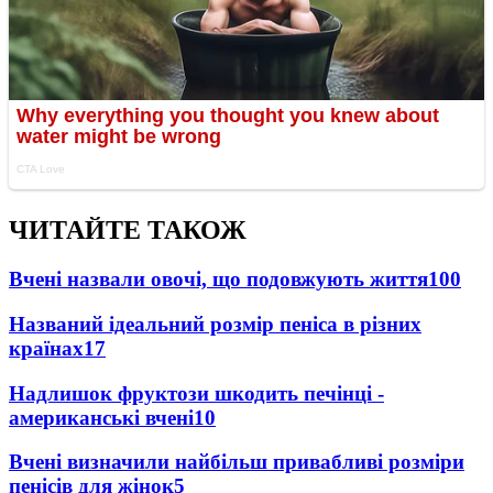
ЧИТАЙТЕ ТАКОЖ
Вчені назвали овочі, що подовжують життя
100
Названий ідеальний розмір пеніса в різних
країнах
17
Надлишок фруктози шкодить печінці -
американські вчені
10
Вчені визначили найбільш привабливі розміри
пенісів для жінок
5